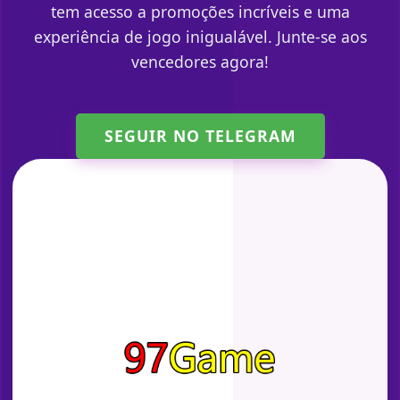
tem acesso a promoções incríveis e uma
experiência de jogo inigualável. Junte-se aos
vencedores agora!
SEGUIR NO TELEGRAM