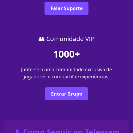
Falar Suporte
👥 Comunidade VIP
1000+
Junte-se a uma comunidade exclusiva de
jogadores e compartilhe experiências!
Entrar Grupo
📱 Como Seguir no Telegram