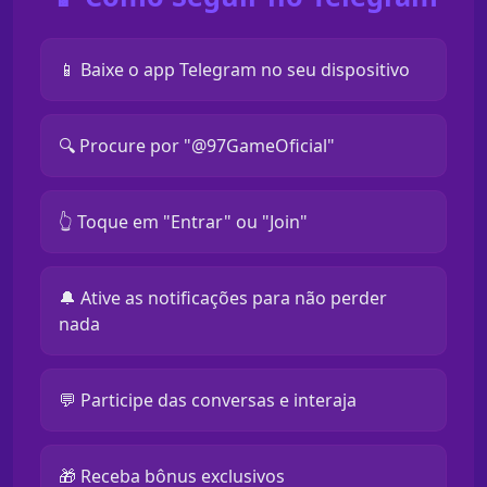
📱 Baixe o app Telegram no seu dispositivo
🔍 Procure por "@97GameOficial"
👆 Toque em "Entrar" ou "Join"
🔔 Ative as notificações para não perder
nada
💬 Participe das conversas e interaja
🎁 Receba bônus exclusivos