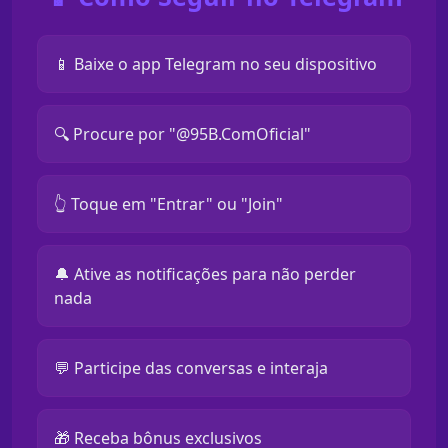
📱 Baixe o app Telegram no seu dispositivo
🔍 Procure por "@95B.ComOficial"
👆 Toque em "Entrar" ou "Join"
🔔 Ative as notificações para não perder
nada
💬 Participe das conversas e interaja
🎁 Receba bônus exclusivos