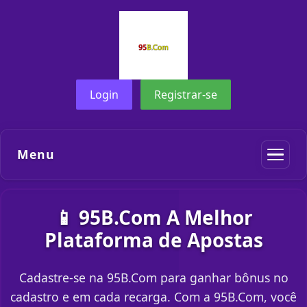
Login
Registrar-se
Menu
📱 95B.Com A Melhor
Plataforma de Apostas
Cadastre-se na 95B.Com para ganhar bônus no
cadastro e em cada recarga. Com a 95B.Com, você