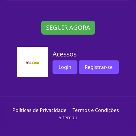
SEGUIR AGORA
Acessos
Login
Registrar-se
Políticas de Privacidade
Termos e Condições
Sitemap