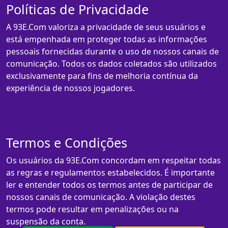
Políticas de Privacidade
A 93E.Com valoriza a privacidade de seus usuários e
está empenhada em proteger todas as informações
pessoais fornecidas durante o uso de nossos canais de
comunicação. Todos os dados coletados são utilizados
exclusivamente para fins de melhoria contínua da
experiência de nossos jogadores.
Termos e Condições
Os usuários da 93E.Com concordam em respeitar todas
as regras e regulamentos estabelecidos. É importante
ler e entender todos os termos antes de participar de
nossos canais de comunicação. A violação destes
termos pode resultar em penalizações ou na
suspensão da conta.