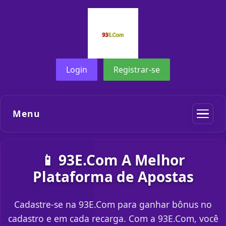
Login
Registrar-se
Menu
📱 93E.Com A Melhor
Plataforma de Apostas
Cadastre-se na 93E.Com para ganhar bônus no
cadastro e em cada recarga. Com a 93E.Com, você