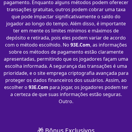
pagamento. Enquanto alguns métodos podem oferecer
transações gratuitas, outros podem cobrar uma taxa
que pode impactar significativamente o saldo do
jogador ao longo do tempo. Além disso, é importante
ter em mente os limites mínimos e máximos de
depósito e retirada, pois eles podem variar de acordo
com o método escolhido. No
93E.Com
, as informações
sobre os métodos de pagamento estão claramente
apresentadas, permitindo que os jogadores façam uma
escolha informada. A segurança das transações é uma
prioridade, e o site emprega criptografia avançada para
proteger os dados financeiros dos usuários. Assim, ao
escolher o
93E.Com
para jogar, os jogadores podem ter
a certeza de que suas informações estão seguras.
Outro.
🎁 Bônus Exclusivos