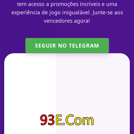
tem acesso a promoções incríveis e uma
experiência de jogo inigualável. Junte-se aos
vencedores agora!
SEGUIR NO TELEGRAM