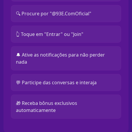
🔍 Procure por "@93E.ComOficial"
👆 Toque em "Entrar" ou "Join"
🔔 Ative as notificações para não perder
nada
💬 Participe das conversas e interaja
🎁 Receba bônus exclusivos
automaticamente