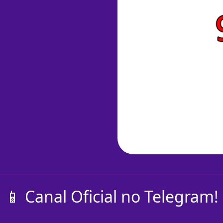
📱 Canal Oficial no Telegram!