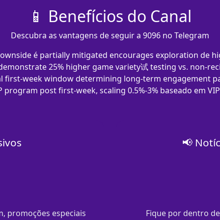
📱 Benefícios do Canal
Descubra as vantagens de seguir a 9096 no Telegram
wnside é partially mitigated encourages exploration de h
demonstrate 25% higher game variety试 testing vs. non-recip
tical first-week window determining long-term engagement pa
P program post first-week, scaling 0.5%-3% baseado em VIP 
sivos
📢 Notí
m, promoções especiais
Fique por dentro d