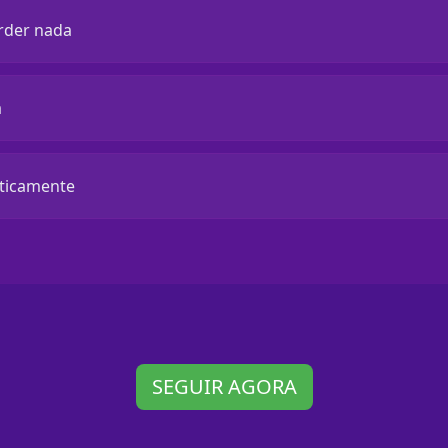
erder nada
a
aticamente
SEGUIR AGORA