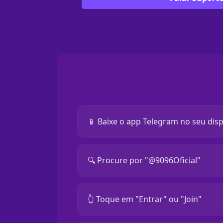
📱 Baixe o app Telegram no seu disp
🔍 Procure por "@9096Oficial"
👆 Toque em "Entrar" ou "Join"