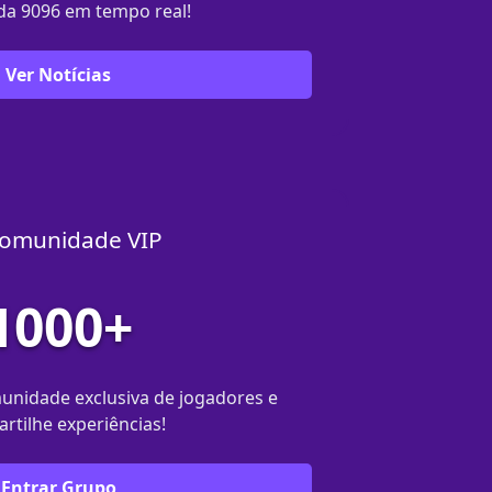
da 9096 em tempo real!
Ver Notícias
Comunidade VIP
1000+
unidade exclusiva de jogadores e
rtilhe experiências!
Entrar Grupo