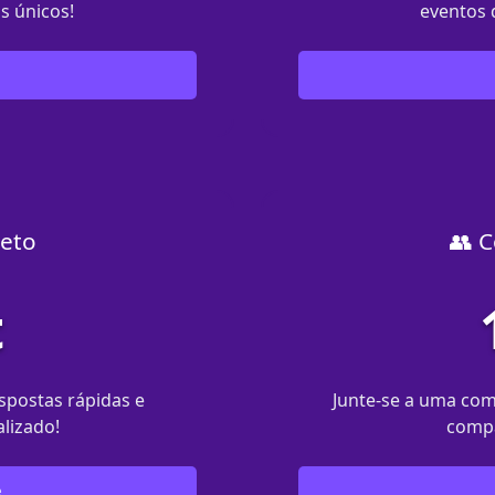
s únicos!
eventos 
reto
👥 
t
espostas rápidas e
Junte-se a uma com
lizado!
compa
e