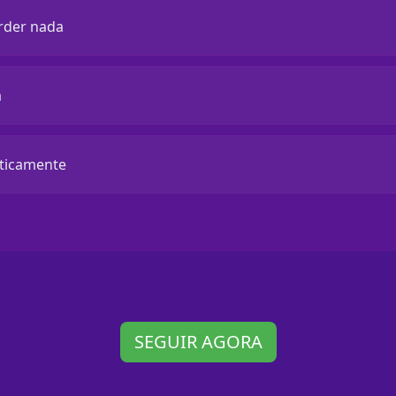
erder nada
a
aticamente
SEGUIR AGORA