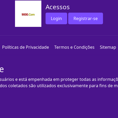
Acessos
Login
Registrar-se
Políticas de Privacidade
Termos e Condições
Sitemap
de
usuários e está empenhada em proteger todas as informaçõ
os coletados são utilizados exclusivamente para fins de m