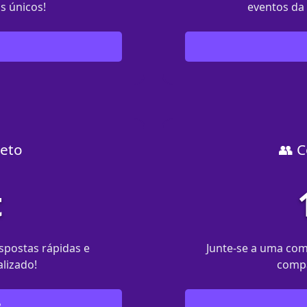
s únicos!
eventos da
reto
👥 
t
espostas rápidas e
Junte-se a uma com
lizado!
compa
e