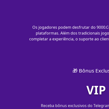
Os jogadores podem desfrutar do 9000.Co
plataformas. Além dos tradicionais jog
completar a experiência, o suporte ao clie
🎁 Bônus Exclu
VIP
Receba bônus exclusivos do Telegra