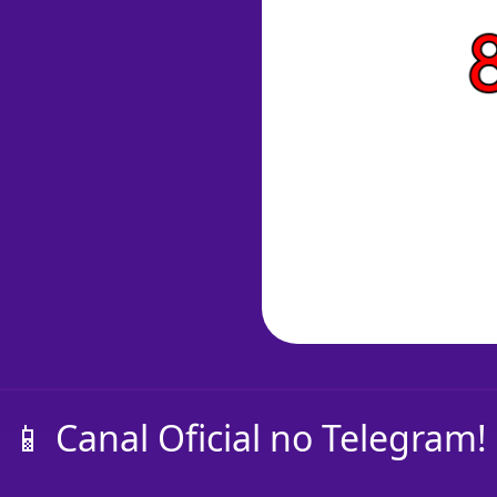
📱 Canal Oficial no Telegram!