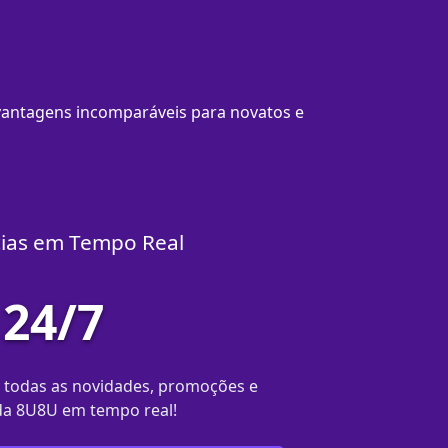
vantagens incomparáveis para novatos e
cias em Tempo Real
24/7
e todas as novidades, promoções e
da 8U8U em tempo real!