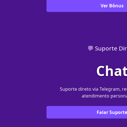
Ver Bônus
💬 Suporte Di
Cha
Suporte direto via Telegram, r
atendimento persona
Falar Suport