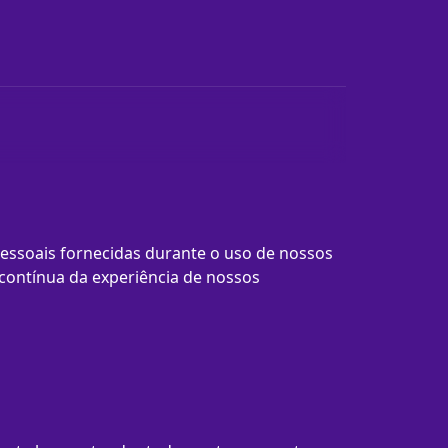
essoais fornecidas durante o uso de nossos
 contínua da experiência de nossos