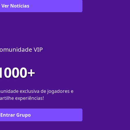
Ver Notícias
Comunidade VIP
1000+
unidade exclusiva de jogadores e
rtilhe experiências!
Entrar Grupo