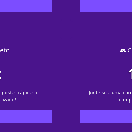
reto
👥 
t
espostas rápidas e
Junte-se a uma com
lizado!
compa
e