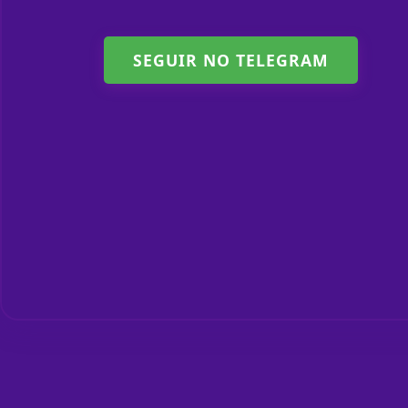
SEGUIR NO TELEGRAM