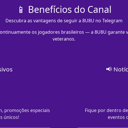
📱 Benefícios do Canal
Descubra as vantagens de seguir a 8U8U no Telegram
ontinuamente os jogadores brasileiros — a 8U8U garante 
veteranos.
sivos
📢 Notí
m, promoções especiais
Fique por dentro d
s únicos!
eventos 