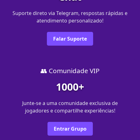
Suporte direto via Telegram, respostas rápidas e
atendimento personalizado!
Falar Suporte
👥 Comunidade VIP
1000+
Junte-se a uma comunidade exclusiva de
jogadores e compartilhe experiências!
Entrar Grupo