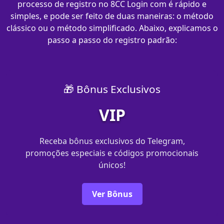
processo de registro no 8CC Login com​ é rápido e
simples, e pode ser feito de duas maneiras: o método
clássico ou o método simplificado. Abaixo, explicamos o
passo a passo do registro padrão:
🎁 Bônus Exclusivos
VIP
Receba bônus exclusivos do Telegram,
promoções especiais e códigos promocionais
únicos!
Ver Bônus