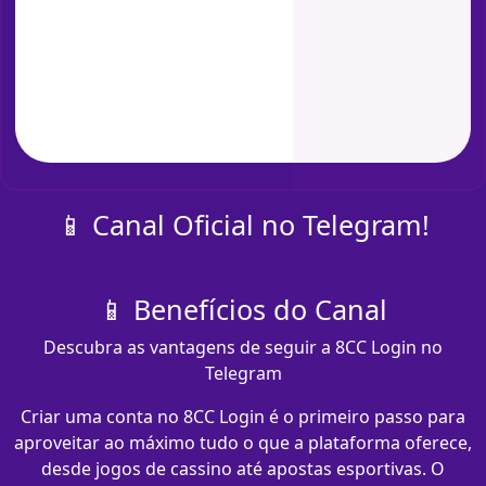
📱 Canal Oficial no Telegram!
📱 Benefícios do Canal
Descubra as vantagens de seguir a 8CC Login no
Telegram
Criar uma conta no 8CC Login é o primeiro passo para
aproveitar ao máximo tudo o que a plataforma oferece,
desde jogos de cassino até apostas esportivas. O