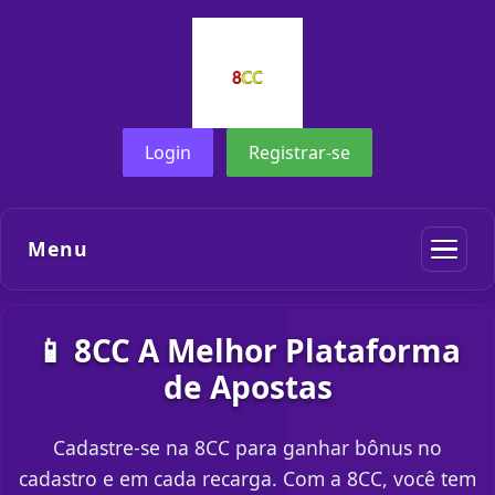
Login
Registrar-se
Menu
📱 8CC A Melhor Plataforma
de Apostas
Cadastre-se na 8CC para ganhar bônus no
cadastro e em cada recarga. Com a 8CC, você tem