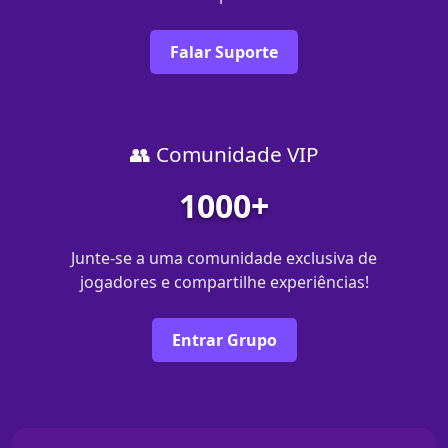
Falar Suporte
👥 Comunidade VIP
1000+
Junte-se a uma comunidade exclusiva de
jogadores e compartilhe experiências!
Entrar Grupo