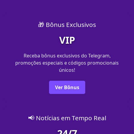
🎁 Bônus Exclusivos
VIP
Receba bônus exclusivos do Telegram,
promoções especiais e códigos promocionais
únicos!
Ver Bônus
📢 Notícias em Tempo Real
24/7