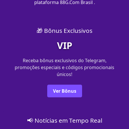
plataforma 88G.Com Brasil .
🎁 Bônus Exclusivos
VIP
Receba bônus exclusivos do Telegram,
promoções especiais e códigos promocionais
únicos!
Ver Bônus
📢 Notícias em Tempo Real