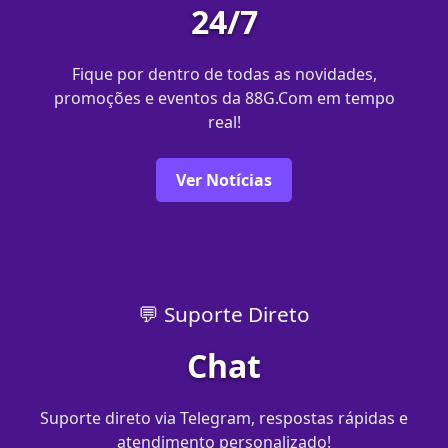
24/7
Fique por dentro de todas as novidades,
promoções e eventos da 88G.Com em tempo
real!
Ver Notícias
💬 Suporte Direto
Chat
Suporte direto via Telegram, respostas rápidas e
atendimento personalizado!