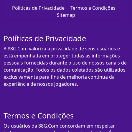
Políticas de Privacidade
Termos e Condições
Sitemap
Políticas de Privacidade
A 88G.Com valoriza a privacidade de seus usuários e
está empenhada em proteger todas as informações
pessoais fornecidas durante o uso de nossos canais de
comunicação. Todos os dados coletados são utilizados
exclusivamente para fins de melhoria contínua da
experiência de nossos jogadores.
Termos e Condições
Os usuários da 88G.Com concordam em respeitar