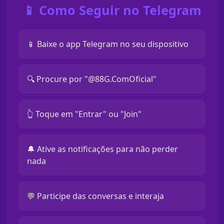
📱 Como Seguir no Telegram
📱 Baixe o app Telegram no seu dispositivo
🔍 Procure por "@88G.ComOficial"
👆 Toque em "Entrar" ou "Join"
🔔 Ative as notificações para não perder
nada
💬 Participe das conversas e interaja