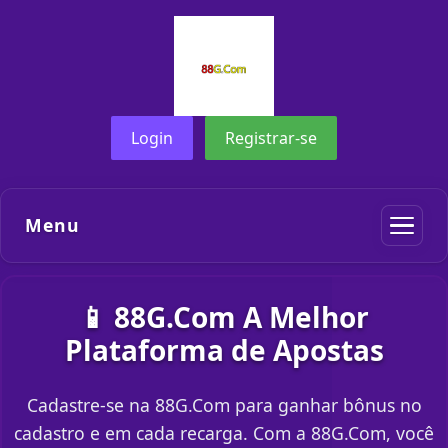
Login
Registrar-se
Menu
📱 88G.Com A Melhor
Plataforma de Apostas
Cadastre-se na 88G.Com para ganhar bônus no
cadastro e em cada recarga. Com a 88G.Com, você