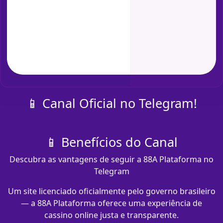
📱 Canal Oficial no Telegram!
📱 Benefícios do Canal
Descubra as vantagens de seguir a 88A Plataforma no
Telegram
Um site licenciado oficialmente pelo governo brasileiro
— a 88A Plataforma oferece uma experiência de
cassino online justa e transparente.