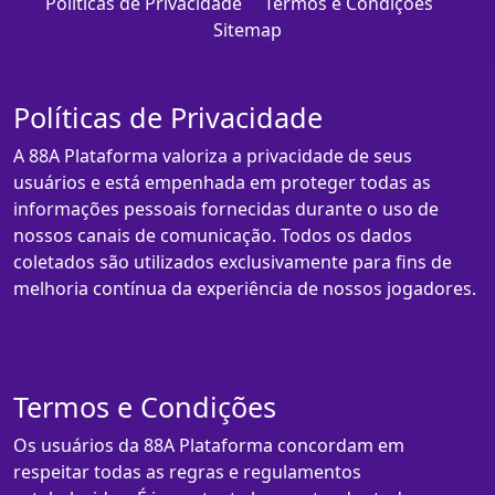
Políticas de Privacidade
Termos e Condições
Sitemap
Políticas de Privacidade
A 88A Plataforma valoriza a privacidade de seus
usuários e está empenhada em proteger todas as
informações pessoais fornecidas durante o uso de
nossos canais de comunicação. Todos os dados
coletados são utilizados exclusivamente para fins de
melhoria contínua da experiência de nossos jogadores.
Termos e Condições
Os usuários da 88A Plataforma concordam em
respeitar todas as regras e regulamentos