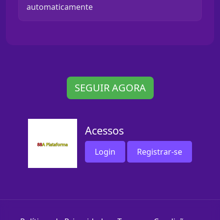
automaticamente
SEGUIR AGORA
Acessos
Login
Registrar-se