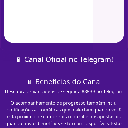
📱 Canal Oficial no Telegram!
📱 Benefícios do Canal
Descubra as vantagens de seguir a 888BB no Telegram
O acompanhamento de progresso também inclui
notificações automáticas que o alertam quando você
está próximo de cumprir os requisitos de apostas ou
quando novos benefícios se tornam disponíveis. Estas