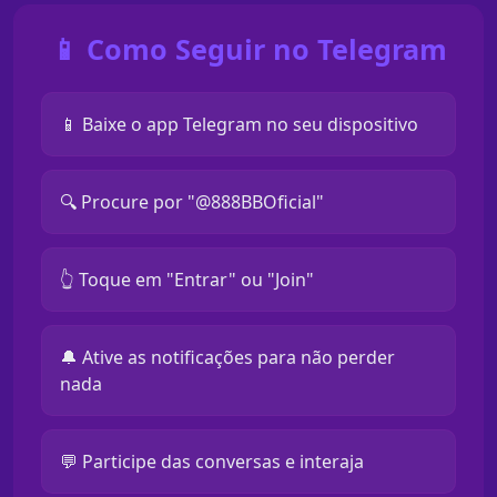
📱 Como Seguir no Telegram
📱 Baixe o app Telegram no seu dispositivo
🔍 Procure por "@888BBOficial"
👆 Toque em "Entrar" ou "Join"
🔔 Ative as notificações para não perder
nada
💬 Participe das conversas e interaja