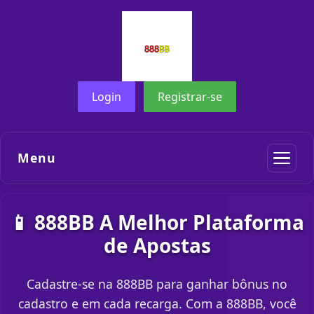
Login
Registrar-se
Menu
📱 888BB A Melhor Plataforma
de Apostas
Cadastre-se na 888BB para ganhar bônus no
cadastro e em cada recarga. Com a 888BB, você