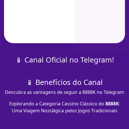
📱 Canal Oficial no Telegram!
📱 Benefícios do Canal
Descubra as vantagens de seguir a 8888K no Telegram
Explorando a Categoria Cassino Clássico do
8888K
:
Uma Viagem Nostálgica pelos Jogos Tradicionais