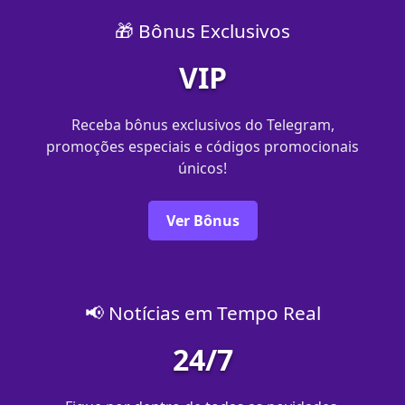
🎁 Bônus Exclusivos
VIP
Receba bônus exclusivos do Telegram,
promoções especiais e códigos promocionais
únicos!
Ver Bônus
📢 Notícias em Tempo Real
24/7