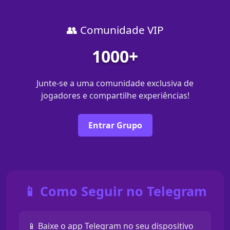
👥 Comunidade VIP
1000+
Junte-se a uma comunidade exclusiva de
jogadores e compartilhe experiências!
Entrar Grupo
📱 Como Seguir no Telegram
📱 Baixe o app Telegram no seu dispositivo