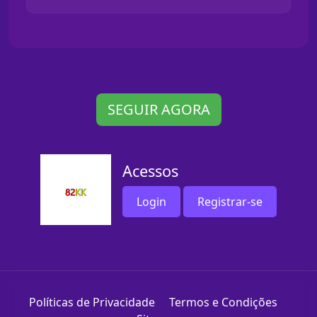
SEGUIR AGORA
Acessos
Login
Registrar-se
Políticas de Privacidade
Termos e Condições