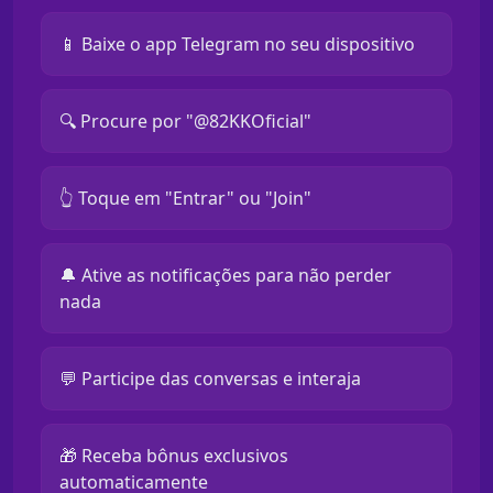
📱 Baixe o app Telegram no seu dispositivo
🔍 Procure por "@82KKOficial"
👆 Toque em "Entrar" ou "Join"
🔔 Ative as notificações para não perder
nada
💬 Participe das conversas e interaja
🎁 Receba bônus exclusivos
automaticamente