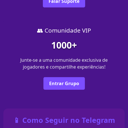
Falar Suporte
👥 Comunidade VIP
1000+
Junte-se a uma comunidade exclusiva de
jogadores e compartilhe experiências!
Entrar Grupo
📱 Como Seguir no Telegram