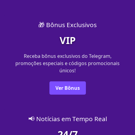
🎁 Bônus Exclusivos
VIP
Receba bônus exclusivos do Telegram,
promoções especiais e códigos promocionais
únicos!
Ver Bônus
📢 Notícias em Tempo Real
24/7