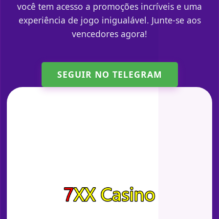
você tem acesso a promoções incríveis e uma
experiência de jogo inigualável. Junte-se aos
vencedores agora!
SEGUIR NO TELEGRAM