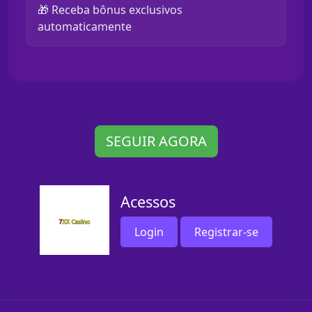
🎁 Receba bônus exclusivos
automaticamente
SEGUIR AGORA
Acessos
Login
Registrar-se