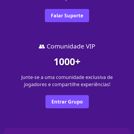
Falar Suporte
👥 Comunidade VIP
1000+
Junte-se a uma comunidade exclusiva de
jogadores e compartilhe experiências!
Entrar Grupo