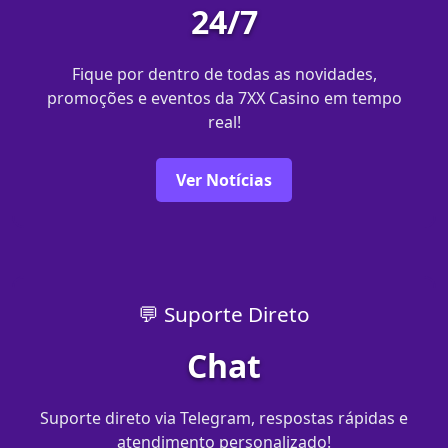
24/7
Fique por dentro de todas as novidades,
promoções e eventos da 7XX Casino em tempo
real!
Ver Notícias
💬 Suporte Direto
Chat
Suporte direto via Telegram, respostas rápidas e
atendimento personalizado!