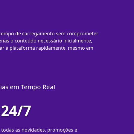
 o tempo de carregamento sem comprometer
enas o conteúdo necessário inicialmente,
sar a plataforma rapidamente, mesmo em
cias em Tempo Real
24/7
e todas as novidades, promoções e