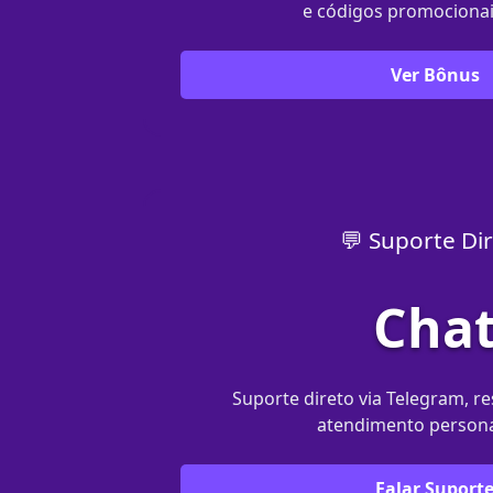
e códigos promocionai
Ver Bônus
💬 Suporte Di
Cha
Suporte direto via Telegram, r
atendimento persona
Falar Suport