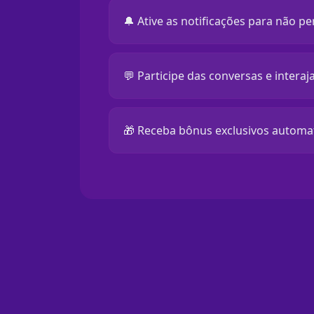
🔔 Ative as notificações para não p
💬 Participe das conversas e interaj
🎁 Receba bônus exclusivos autom