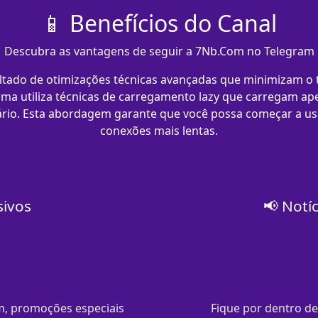
📱 Benefícios do Canal
Descubra as vantagens de seguir a 7Nb.Com no Telegram
ltado de otimizações técnicas avançadas que minimizam
ma utiliza técnicas de carregamento lazy que carregam ap
ário. Esta abordagem garante que você possa começar a u
conexões mais lentas.
sivos
📢 Notí
m, promoções especiais
Fique por dentro d