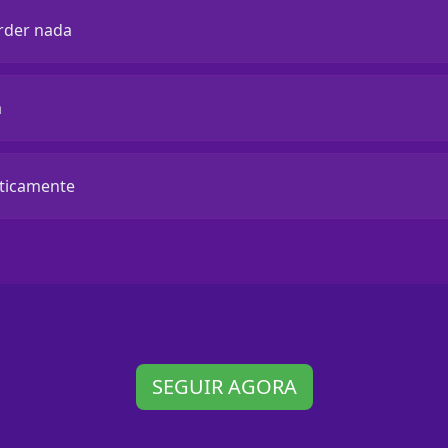
erder nada
a
aticamente
SEGUIR AGORA