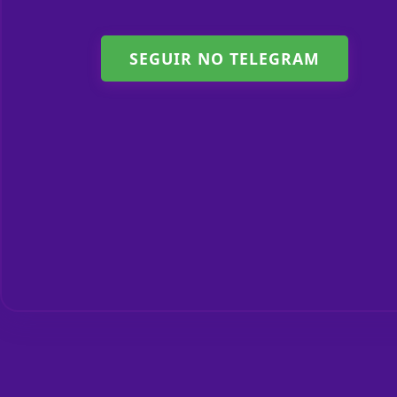
SEGUIR NO TELEGRAM