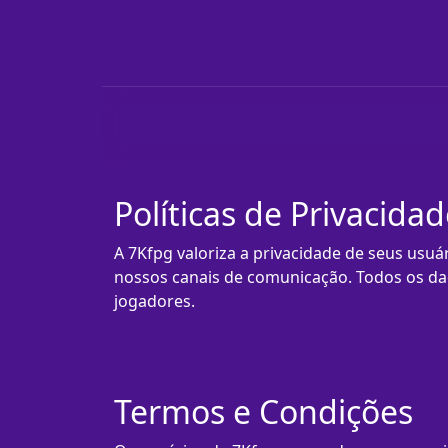
Políticas de Privacida
A 7Kfpg valoriza a privacidade de seus usu
nossos canais de comunicação. Todos os dad
jogadores.
Termos e Condições