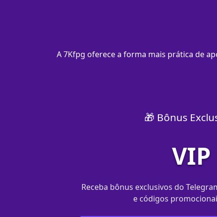
A 7Kfpg oferece a forma mais prática de a
🎁 Bônus Exclu
VIP
Receba bônus exclusivos do Telegra
e códigos promocionai