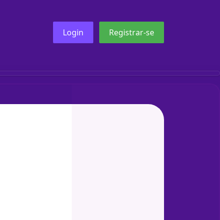
Login
Registrar-se