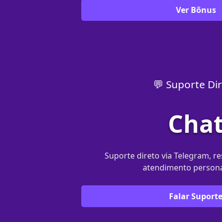
Ver Bônus
💬 Suporte Di
Cha
Suporte direto via Telegram, r
atendimento persona
Falar Suport