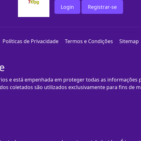
Login
Registrar-se
Políticas de Privacidade
Termos e Condições
Sitemap
de
ários e está empenhada em proteger todas as informações 
os coletados são utilizados exclusivamente para fins de m