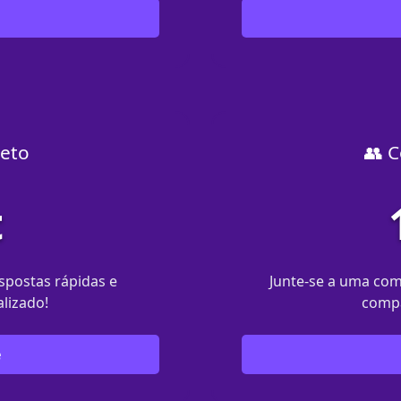
reto
👥 
t
espostas rápidas e
Junte-se a uma com
lizado!
compa
e