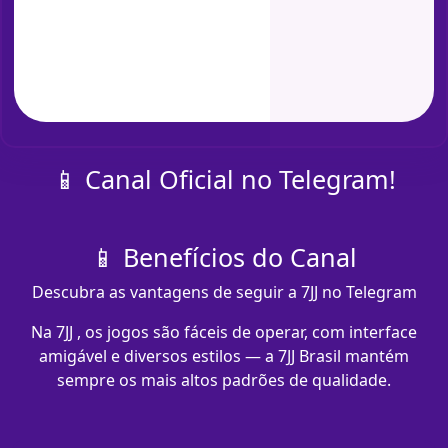
📱 Canal Oficial no Telegram!
📱 Benefícios do Canal
Descubra as vantagens de seguir a 7JJ no Telegram
Na 7JJ , os jogos são fáceis de operar, com interface
amigável e diversos estilos — a 7JJ Brasil mantém
sempre os mais altos padrões de qualidade.