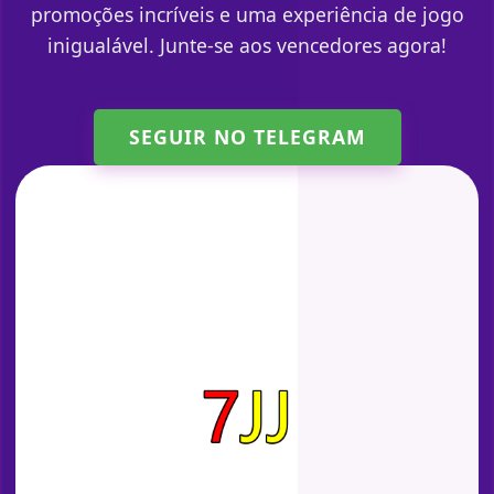
promoções incríveis e uma experiência de jogo
inigualável. Junte-se aos vencedores agora!
SEGUIR NO TELEGRAM