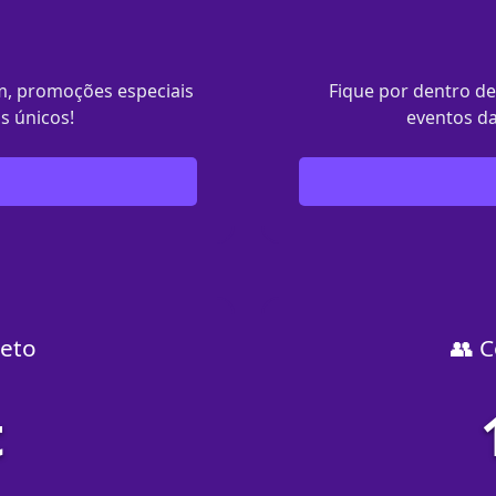
m, promoções especiais
Fique por dentro d
s únicos!
eventos d
reto
👥 
t