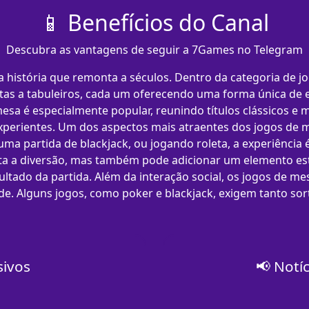
📱 Benefícios do Canal
Descubra as vantagens de seguir a 7Games no Telegram
a história que remonta a séculos. Dentro da categoria de
tas a tabuleiros, cada um oferecendo uma forma única de en
 mesa é especialmente popular, reunindo títulos clássicos
xperientes. Um dos aspectos mais atraentes dos jogos de m
a partida de blackjack, ou jogando roleta, a experiência 
a a diversão, mas também pode adicionar um elemento est
ultado da partida. Além da interação social, os jogos de m
e. Alguns jogos, como poker e blackjack, exigem tanto sor
sivos
📢 Notí