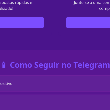
espostas rápidas e
Junte-se a uma com
lizado!
compa
e
📱 Como Seguir no Telegram
ositivo