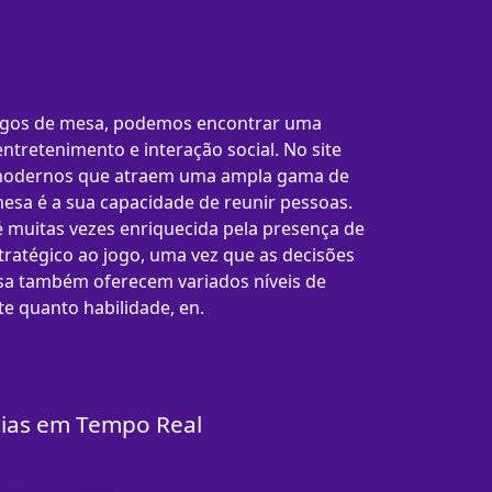
 jogos de mesa, podemos encontrar uma
tretenimento e interação social. No site
 e modernos que atraem uma ampla gama de
esa é a sua capacidade de reunir pessoas.
é muitas vezes enriquecida pela presença de
ratégico ao jogo, uma vez que as decisões
esa também oferecem variados níveis de
te quanto habilidade, en.
cias em Tempo Real