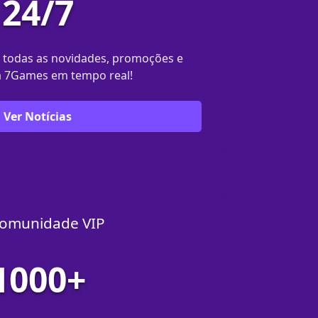
24/7
e todas as novidades, promoções e
a 7Games em tempo real!
Ver Notícias
Comunidade VIP
1000+