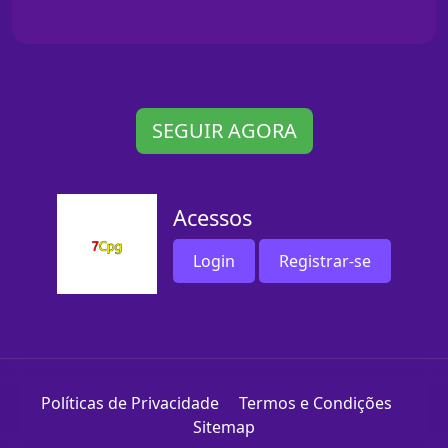
SEGUIR AGORA
Acessos
Login
Registrar-se
Políticas de Privacidade
Termos e Condições
Sitemap