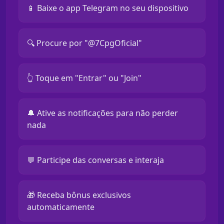
📱 Baixe o app Telegram no seu dispositivo
🔍 Procure por "@7CpgOficial"
👆 Toque em "Entrar" ou "Join"
🔔 Ative as notificações para não perder
nada
💬 Participe das conversas e interaja
🎁 Receba bônus exclusivos
automaticamente