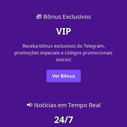
🎁 Bônus Exclusivos
VIP
Receba bônus exclusivos do Telegram,
promoções especiais e códigos promocionais
únicos!
Ver Bônus
📢 Notícias em Tempo Real
24/7