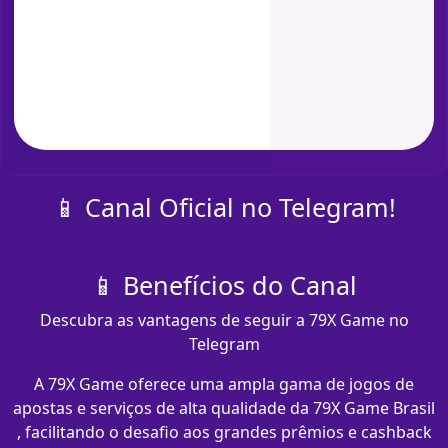
📱 Canal Oficial no Telegram!
📱 Benefícios do Canal
Descubra as vantagens de seguir a 79X Game no
Telegram
A 79X Game oferece uma ampla gama de jogos de
apostas e serviços de alta qualidade da 79X Game Brasil
, facilitando o desafio aos grandes prêmios e cashback