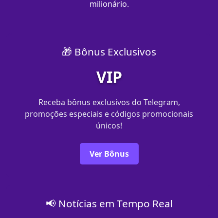
milionário.
🎁 Bônus Exclusivos
VIP
Receba bônus exclusivos do Telegram,
promoções especiais e códigos promocionais
únicos!
Ver Bônus
📢 Notícias em Tempo Real