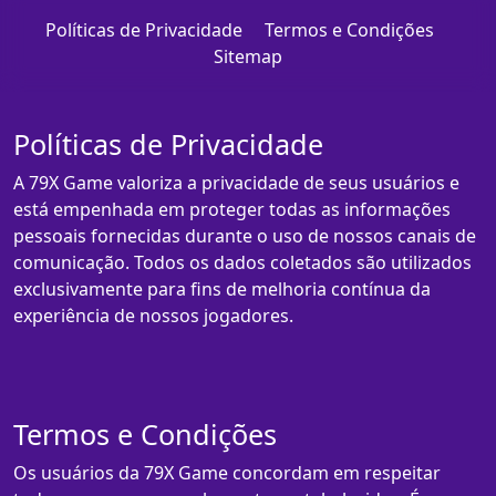
Políticas de Privacidade
Termos e Condições
Sitemap
Políticas de Privacidade
A 79X Game valoriza a privacidade de seus usuários e
está empenhada em proteger todas as informações
pessoais fornecidas durante o uso de nossos canais de
comunicação. Todos os dados coletados são utilizados
exclusivamente para fins de melhoria contínua da
experiência de nossos jogadores.
Termos e Condições
Os usuários da 79X Game concordam em respeitar