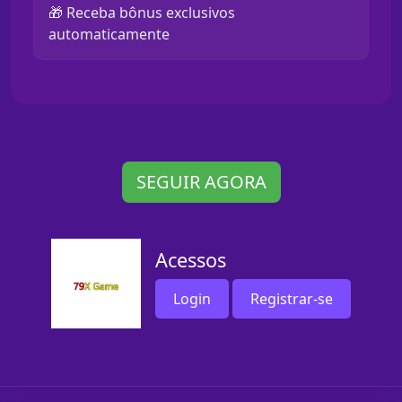
🎁 Receba bônus exclusivos
automaticamente
SEGUIR AGORA
Acessos
Login
Registrar-se