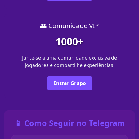
👥 Comunidade VIP
1000+
Junte-se a uma comunidade exclusiva de
jogadores e compartilhe experiências!
Entrar Grupo
📱 Como Seguir no Telegram