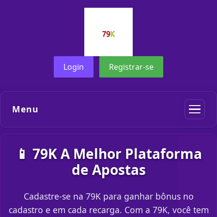
Login
Registrar-se
Menu
📱 79K A Melhor Plataforma
de Apostas
Cadastre-se na 79K para ganhar bônus no
cadastro e em cada recarga. Com a 79K, você tem