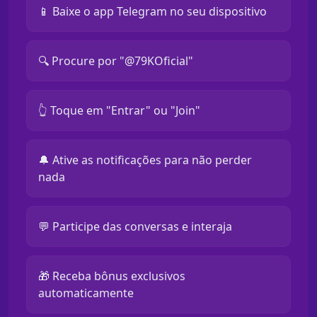
📱 Baixe o app Telegram no seu dispositivo
🔍 Procure por "@79KOficial"
👆 Toque em "Entrar" ou "Join"
🔔 Ative as notificações para não perder
nada
💬 Participe das conversas e interaja
🎁 Receba bônus exclusivos
automaticamente