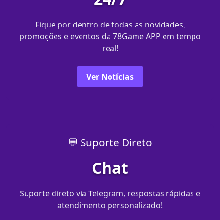
Fique por dentro de todas as novidades,
promoções e eventos da 78Game APP em tempo
real!
Ver Notícias
💬 Suporte Direto
Chat
Suporte direto via Telegram, respostas rápidas e
atendimento personalizado!