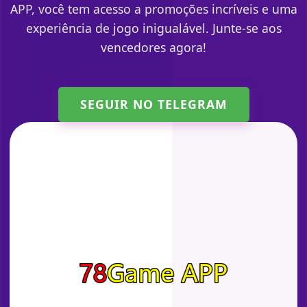
APP, você tem acesso a promoções incríveis e uma
experiência de jogo inigualável. Junte-se aos
vencedores agora!
SEGUIR NO TELEGRAM