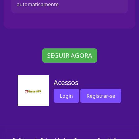
automaticamente
SEGUIR AGORA
Acessos
Login
Registrar-se