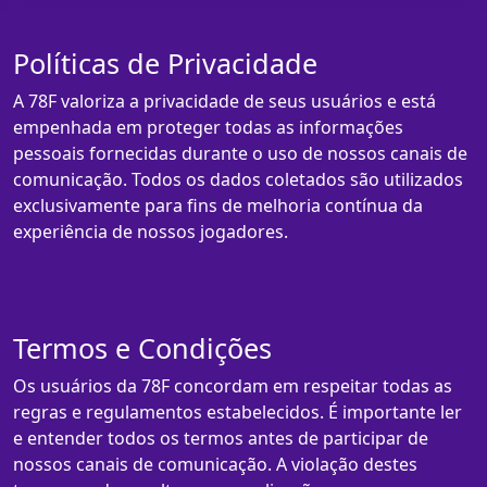
Políticas de Privacidade
A 78F valoriza a privacidade de seus usuários e está
empenhada em proteger todas as informações
pessoais fornecidas durante o uso de nossos canais de
comunicação. Todos os dados coletados são utilizados
exclusivamente para fins de melhoria contínua da
experiência de nossos jogadores.
Termos e Condições
Os usuários da 78F concordam em respeitar todas as
regras e regulamentos estabelecidos. É importante ler
e entender todos os termos antes de participar de
nossos canais de comunicação. A violação destes