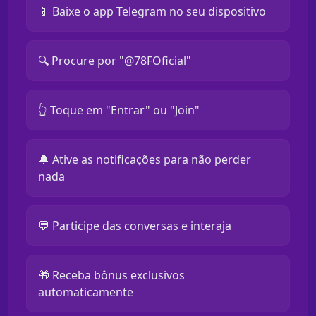
📱 Baixe o app Telegram no seu dispositivo
🔍 Procure por "@78FOficial"
👆 Toque em "Entrar" ou "Join"
🔔 Ative as notificações para não perder
nada
💬 Participe das conversas e interaja
🎁 Receba bônus exclusivos
automaticamente