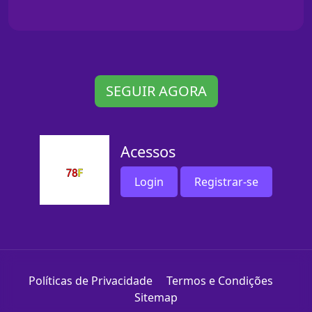
SEGUIR AGORA
Acessos
Login
Registrar-se
Políticas de Privacidade
Termos e Condições
Sitemap