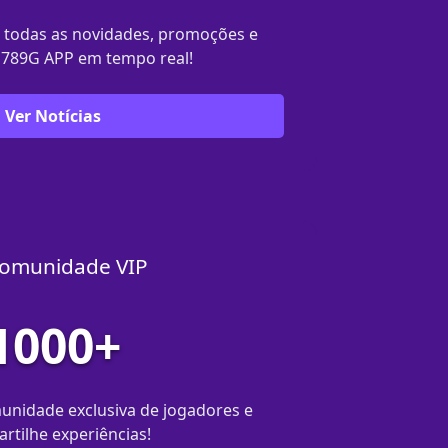
e todas as novidades, promoções e
 789G APP em tempo real!
Ver Notícias
Comunidade VIP
1000+
unidade exclusiva de jogadores e
rtilhe experiências!