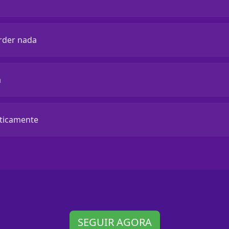
erder nada
a
aticamente
SEGUIR AGORA