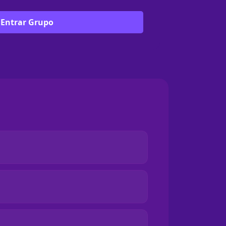
Entrar Grupo