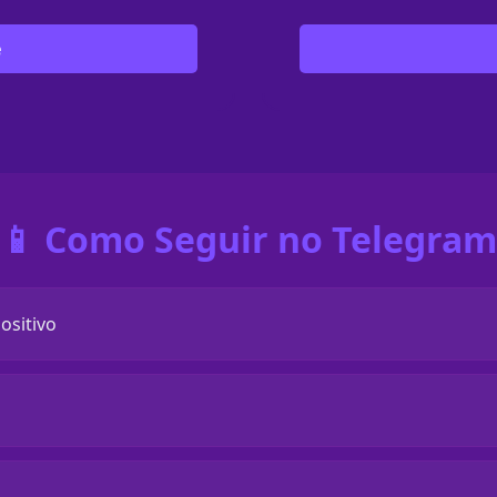
e
📱 Como Seguir no Telegram
ositivo