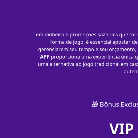
em dinheiro e promoções sazonais que torn
forma de jogo, é essencial apostar d
gerenciarem seu tempo e seu orçamento, 
APP
proporciona uma experiência única 
uma alternativa ao jogo tradicional em ca
auten
🎁 Bônus Exclu
VIP