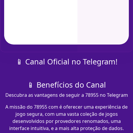
📱 Canal Oficial no Telegram!
📱 Benefícios do Canal
Descubra as vantagens de seguir a 78955 no Telegram
A missão do 78955 com​ é oferecer uma experiência de
jogo segura, com uma vasta coleção de jogos
desenvolvidos por provedores renomados, uma
interface intuitiva, e a mais alta proteção de dados.