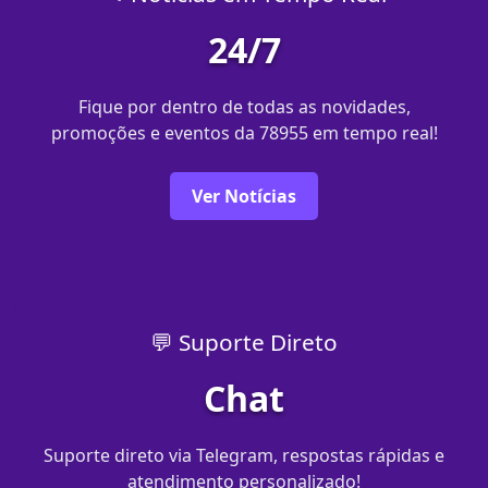
24/7
Fique por dentro de todas as novidades,
promoções e eventos da 78955 em tempo real!
Ver Notícias
💬 Suporte Direto
Chat
Suporte direto via Telegram, respostas rápidas e
atendimento personalizado!