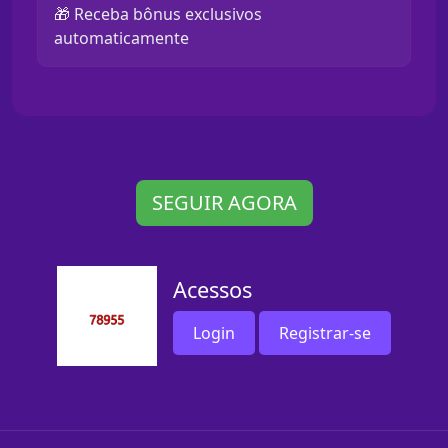
🎁 Receba bônus exclusivos
automaticamente
SEGUIR AGORA
Acessos
Login
Registrar-se