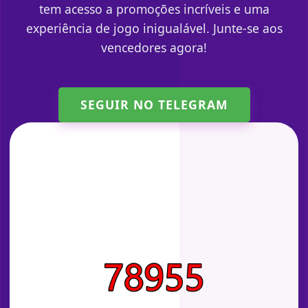
tem acesso a promoções incríveis e uma
experiência de jogo inigualável. Junte-se aos
vencedores agora!
SEGUIR NO TELEGRAM