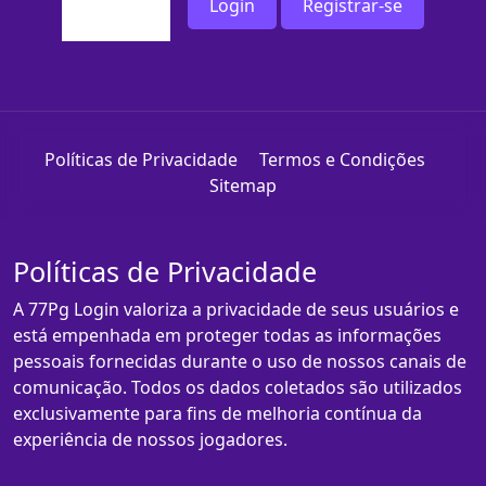
Login
Registrar-se
Políticas de Privacidade
Termos e Condições
Sitemap
Políticas de Privacidade
A 77Pg Login valoriza a privacidade de seus usuários e
está empenhada em proteger todas as informações
pessoais fornecidas durante o uso de nossos canais de
comunicação. Todos os dados coletados são utilizados
exclusivamente para fins de melhoria contínua da
experiência de nossos jogadores.