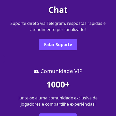
Chat
Suporte direto via Telegram, respostas rápidas e
atendimento personalizado!
Falar Suporte
👥 Comunidade VIP
1000+
Junte-se a uma comunidade exclusiva de
jogadores e compartilhe experiências!