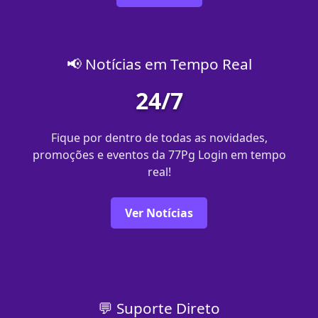
📢 Notícias em Tempo Real
24/7
Fique por dentro de todas as novidades,
promoções e eventos da 77Pg Login em tempo
real!
Ver Notícias
💬 Suporte Direto