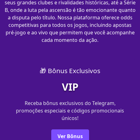
seus grandes clubes e rivalidades históricas, até a Série
B, onde a luta pela ascensão é tão emocionante quanto
a disputa pelo título. Nossa plataforma oferece odds
competitivas para todos os jogos, incluindo apostas
pré-jogo e ao vivo que permitem que você acompanhe
cada momento da ação.
🎁 Bônus Exclusivos
VIP
Receba bônus exclusivos do Telegram,
promoções especiais e códigos promocionais
únicos!
Ver Bônus