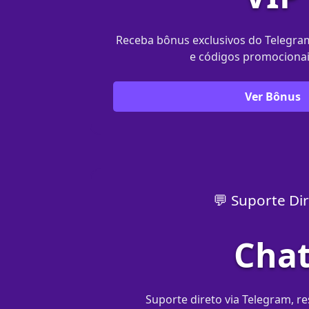
Receba bônus exclusivos do Telegra
e códigos promocionai
Ver Bônus
💬 Suporte Di
Cha
Suporte direto via Telegram, r