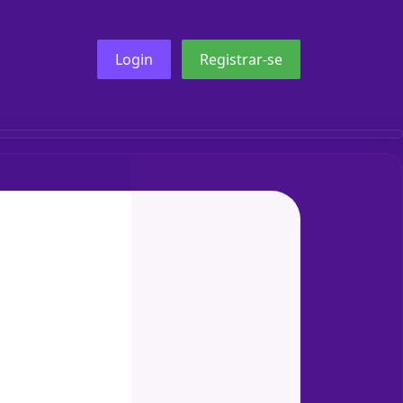
Login
Registrar-se