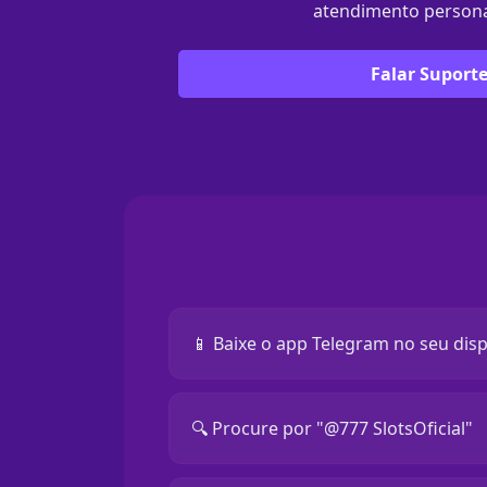
atendimento persona
Falar Suport
📱 Baixe o app Telegram no seu disp
🔍 Procure por "@777 SlotsOficial"