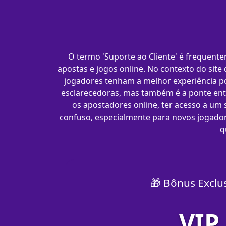
O termo 'Suporte ao Cliente' é frequente
apostas e jogos online. No contexto do site 
jogadores tenham a melhor experiência po
esclarecedoras, mas também é a ponte entre
os apostadores online, ter acesso a um
confuso, especialmente para novos jogador
q
🎁 Bônus Exclu
VIP