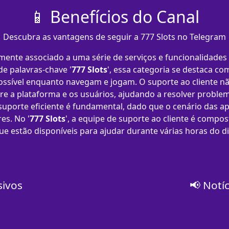
📱 Benefícios do Canal
Descubra as vantagens de seguir a 777 Slots no Telegram
mente associado a uma série de serviços e funcionalidades
de palavras-chave '
777 Slots
', essa categoria se destaca c
ssível enquanto navegam e jogam. O suporte ao cliente n
 a plataforma e os usuários, ajudando a resolver problemas
 suporte eficiente é fundamental, dado que o cenário das a
es. No '
777 Slots
', a equipe de suporte ao cliente é compos
ue estão disponíveis para ajudar durante várias horas do di
sivos
📢 Notí