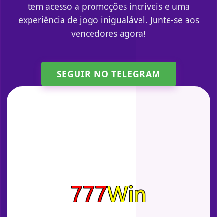
tem acesso a promoções incríveis e uma
experiência de jogo inigualável. Junte-se aos
vencedores agora!
SEGUIR NO TELEGRAM