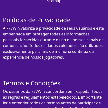
Sitemap
Políticas de Privacidade
A 777Win valoriza a privacidade de seus usuários e está
empenhada em proteger todas as informações
pessoais fornecidas durante o uso de nossos canais de
comunicação. Todos os dados coletados são utilizados
exclusivamente para fins de melhoria contínua da
experiência de nossos jogadores.
Termos e Condições
Os usuários da 777Win concordam em respeitar todas
as regras e regulamentos estabelecidos. É importante
ler e entender todos os termos antes de participar de