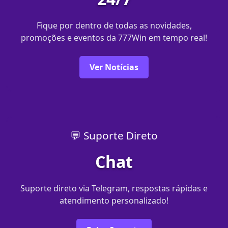
Fique por dentro de todas as novidades,
promoções e eventos da 777Win em tempo real!
Ver Notícias
💬 Suporte Direto
Chat
Suporte direto via Telegram, respostas rápidas e
atendimento personalizado!