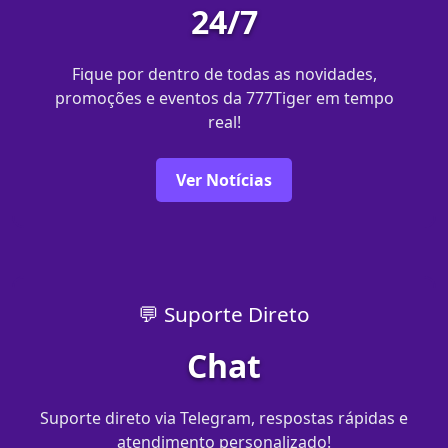
24/7
Fique por dentro de todas as novidades,
promoções e eventos da 777Tiger em tempo
real!
Ver Notícias
💬 Suporte Direto
Chat
Suporte direto via Telegram, respostas rápidas e
atendimento personalizado!