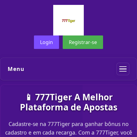
Login
Registrar-se
Menu
📱 777Tiger A Melhor
Plataforma de Apostas
Cadastre-se na 777Tiger para ganhar bônus no
cadastro e em cada recarga. Com a 777Tiger, você