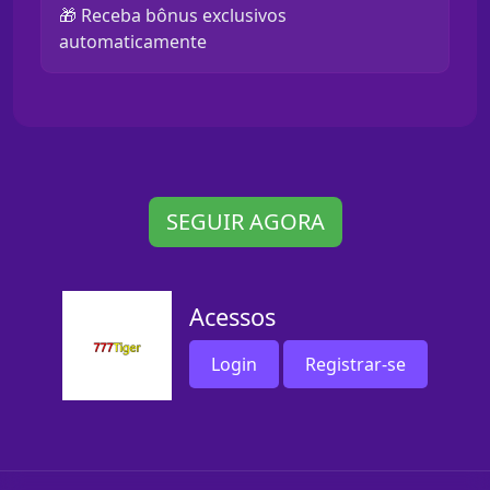
🎁 Receba bônus exclusivos
automaticamente
SEGUIR AGORA
Acessos
Login
Registrar-se