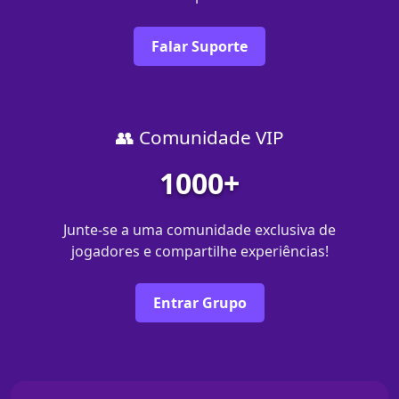
Falar Suporte
👥 Comunidade VIP
1000+
Junte-se a uma comunidade exclusiva de
jogadores e compartilhe experiências!
Entrar Grupo