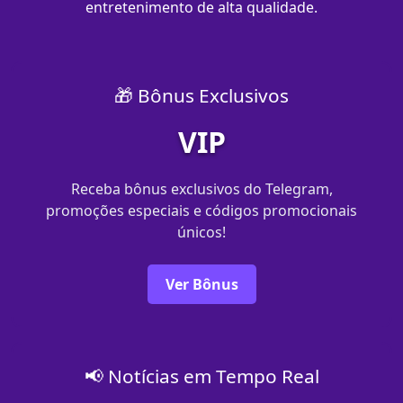
entretenimento de alta qualidade.
🎁 Bônus Exclusivos
VIP
Receba bônus exclusivos do Telegram,
promoções especiais e códigos promocionais
únicos!
Ver Bônus
📢 Notícias em Tempo Real