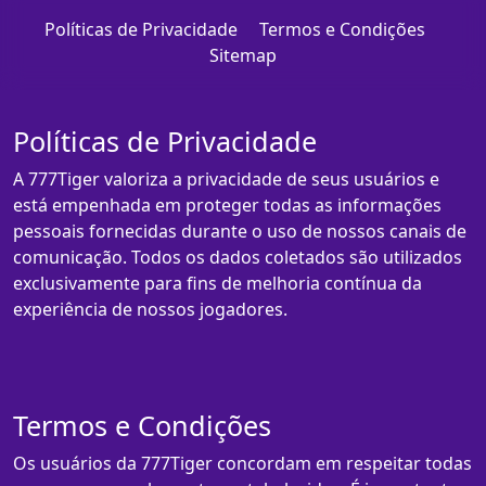
Políticas de Privacidade
Termos e Condições
Sitemap
Políticas de Privacidade
A 777Tiger valoriza a privacidade de seus usuários e
está empenhada em proteger todas as informações
pessoais fornecidas durante o uso de nossos canais de
comunicação. Todos os dados coletados são utilizados
exclusivamente para fins de melhoria contínua da
experiência de nossos jogadores.
Termos e Condições
Os usuários da 777Tiger concordam em respeitar todas