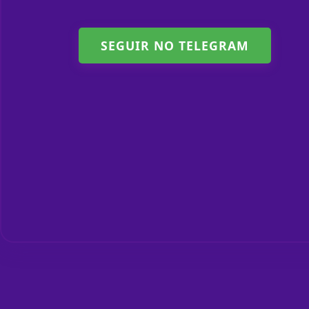
SEGUIR NO TELEGRAM