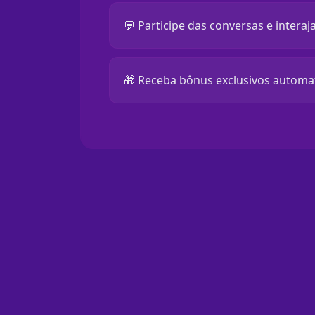
💬 Participe das conversas e interaj
🎁 Receba bônus exclusivos autom