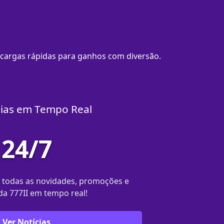
recargas rápidas para ganhos com diversão.
cias em Tempo Real
24/7
e todas as novidades, promoções e
da 777II em tempo real!
Ver Notícias