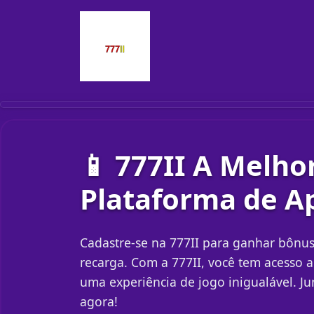
📱 777II A Melho
Plataforma de A
Cadastre-se na 777II para ganhar bônu
recarga. Com a 777II, você tem acesso a
uma experiência de jogo inigualável. J
agora!