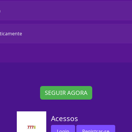
a
aticamente
SEGUIR AGORA
Acessos
Login
Registrar-se