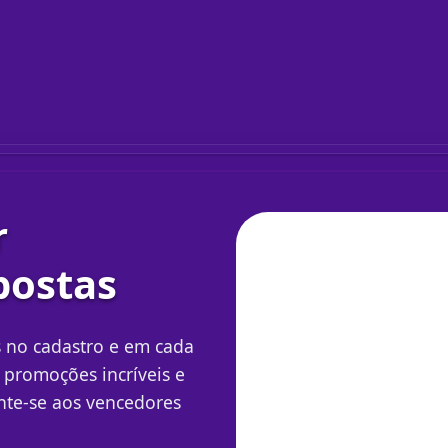
r
postas
s no cadastro e em cada
 promoções incríveis e
unte-se aos vencedores