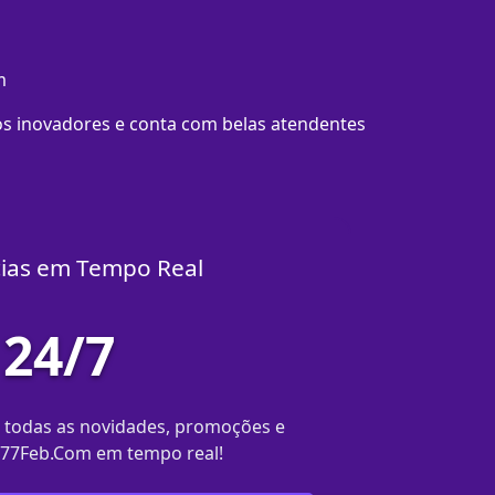
m
os inovadores e conta com belas atendentes
cias em Tempo Real
24/7
e todas as novidades, promoções e
777Feb.Com em tempo real!