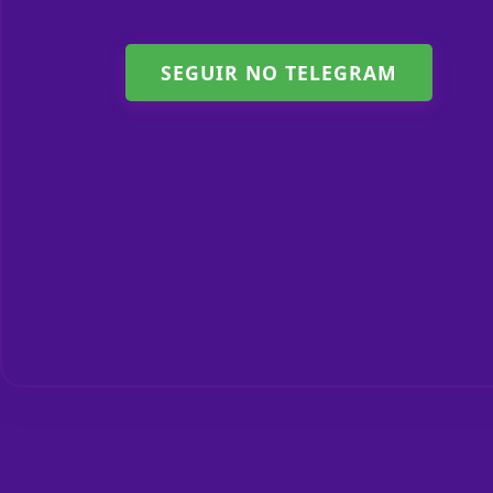
SEGUIR NO TELEGRAM