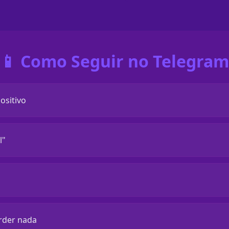
📱 Como Seguir no Telegram
ositivo
l"
erder nada