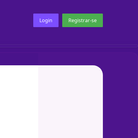
Login
Registrar-se