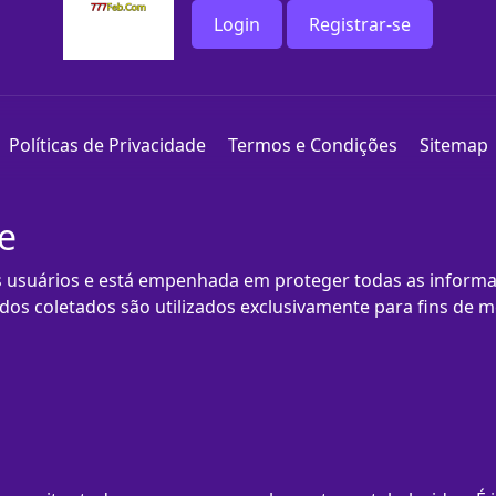
Login
Registrar-se
Políticas de Privacidade
Termos e Condições
Sitemap
de
us usuários e está empenhada em proteger todas as informa
os coletados são utilizados exclusivamente para fins de m