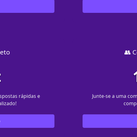
reto
👥 
t
espostas rápidas e
Junte-se a uma com
lizado!
compa
e