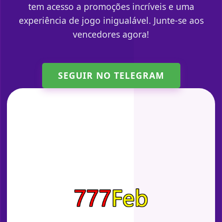
tem acesso a promoções incríveis e uma
experiência de jogo inigualável. Junte-se aos
vencedores agora!
SEGUIR NO TELEGRAM