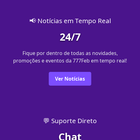
📢 Notícias em Tempo Real
24/7
Fique por dentro de todas as novidades,
promoções e eventos da 777Feb em tempo real!
Ver Notícias
💬 Suporte Direto
Chat