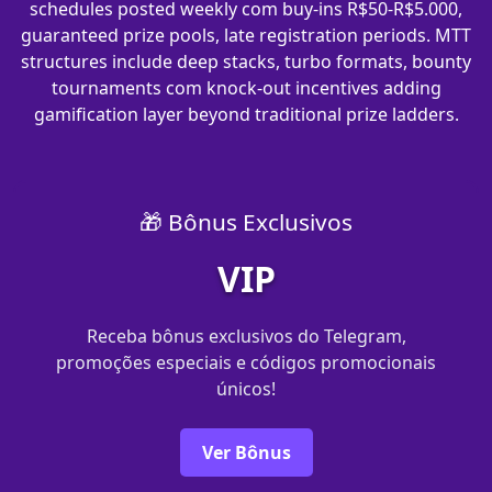
schedules posted weekly com buy-ins R$50-R$5.000,
guaranteed prize pools, late registration periods. MTT
structures include deep stacks, turbo formats, bounty
tournaments com knock-out incentives adding
gamification layer beyond traditional prize ladders.
🎁 Bônus Exclusivos
VIP
Receba bônus exclusivos do Telegram,
promoções especiais e códigos promocionais
únicos!
Ver Bônus