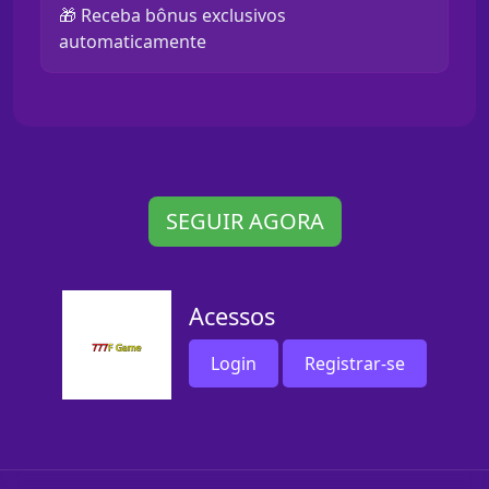
🎁 Receba bônus exclusivos
automaticamente
SEGUIR AGORA
Acessos
Login
Registrar-se