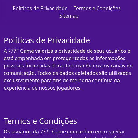
Políticas de Privacidade
Termos e Condições
Sitemap
Políticas de Privacidade
A 777F Game valoriza a privacidade de seus usuários e
está empenhada em proteger todas as informações
pessoais fornecidas durante o uso de nossos canais de
comunicação. Todos os dados coletados são utilizados
exclusivamente para fins de melhoria contínua da
experiência de nossos jogadores.
Termos e Condições
Os usuários da 777F Game concordam em respeitar