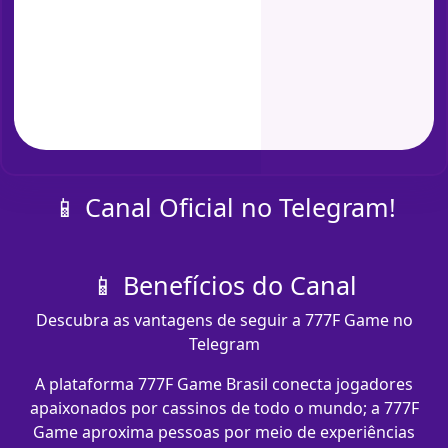
📱 Canal Oficial no Telegram!
📱 Benefícios do Canal
Descubra as vantagens de seguir a 777F Game no
Telegram
A plataforma 777F Game Brasil conecta jogadores
apaixonados por cassinos de todo o mundo; a 777F
Game aproxima pessoas por meio de experiências