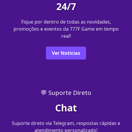
24/7
Fique por dentro de todas as novidades,
promoções e eventos da 777F Game em tempo
real!
Ver Notícias
💬 Suporte Direto
Chat
Suporte direto via Telegram, respostas rápidas e
atendimento personalizado!