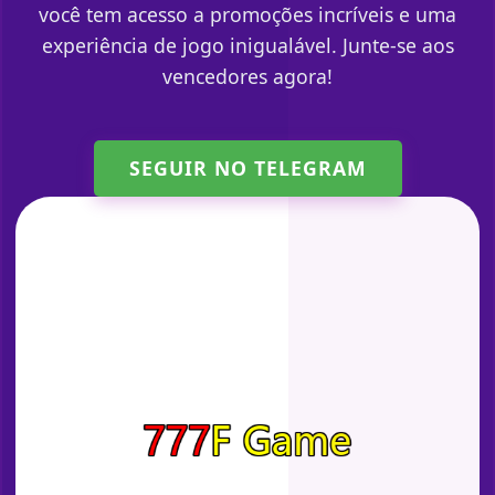
você tem acesso a promoções incríveis e uma
experiência de jogo inigualável. Junte-se aos
vencedores agora!
SEGUIR NO TELEGRAM