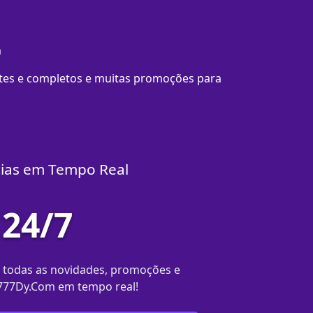
m
ntes e completos e muitas promoções para
cias em Tempo Real
24/7
e todas as novidades, promoções e
777Dy.Com em tempo real!