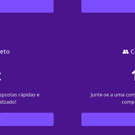
reto
👥 
t
espostas rápidas e
Junte-se a uma com
lizado!
compa
e