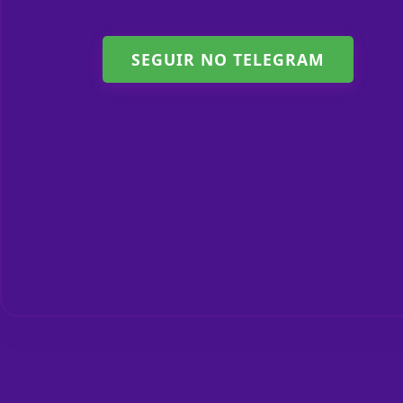
SEGUIR NO TELEGRAM