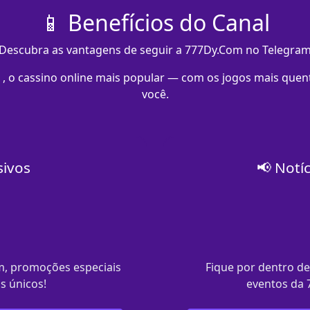
📱 Benefícios do Canal
Descubra as vantagens de seguir a 777Dy.Com no Telegra
 , o cassino online mais popular — com os jogos mais que
você.
sivos
📢 Notí
m, promoções especiais
Fique por dentro d
s únicos!
eventos da 