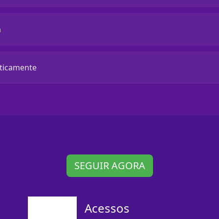
a
aticamente
SEGUIR AGORA
Acessos