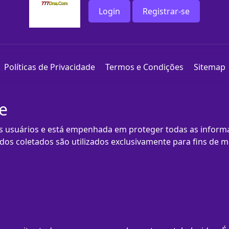
Login
Registrar-se
Políticas de Privacidade
Termos e Condições
Sitemap
de
us usuários e está empenhada em proteger todas as inform
os coletados são utilizados exclusivamente para fins de m