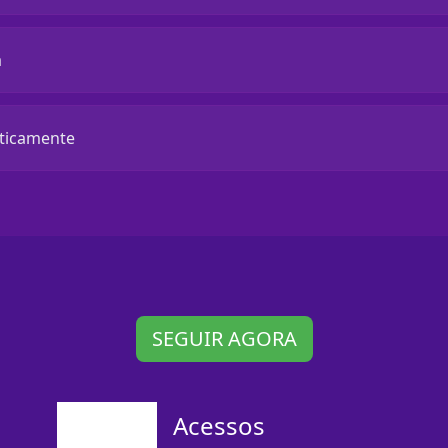
a
aticamente
SEGUIR AGORA
Acessos