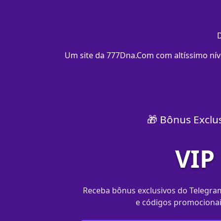
Um site da 777Dna.Com com altíssimo nív
🎁 Bônus Exclu
VIP
Receba bônus exclusivos do Telegra
e códigos promocionai