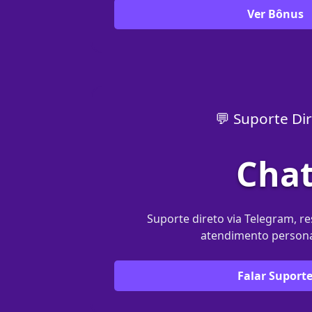
Ver Bônus
💬 Suporte Di
Cha
Suporte direto via Telegram, r
atendimento persona
Falar Suport