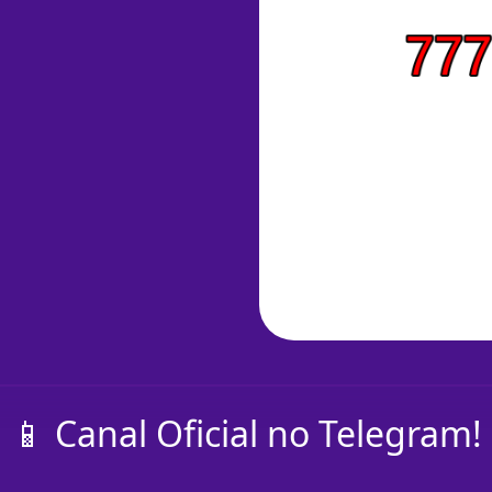
📱 Canal Oficial no Telegram!