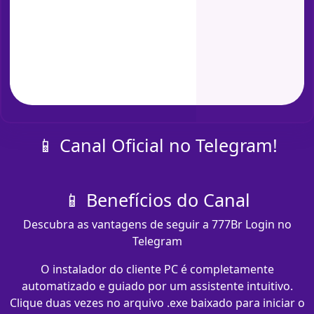
📱 Canal Oficial no Telegram!
📱 Benefícios do Canal
Descubra as vantagens de seguir a 777Br Login no
Telegram
O instalador do cliente PC é completamente
automatizado e guiado por um assistente intuitivo.
Clique duas vezes no arquivo .exe baixado para iniciar o