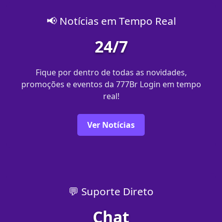
📢 Notícias em Tempo Real
24/7
Fique por dentro de todas as novidades,
promoções e eventos da 777Br Login em tempo
real!
Ver Notícias
💬 Suporte Direto
Chat