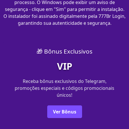
processo. O Windows pode exibir um aviso de
segurança - clique em "Sim" para permitir a instalação.
O instalador foi assinado digitalmente pela 777Br Login,
garantindo sua autenticidade e segurança.
🎁 Bônus Exclusivos
VIP
Receba bônus exclusivos do Telegram,
promoções especiais e códigos promocionais
únicos!
Ver Bônus