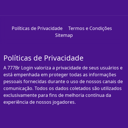
Políticas de Privacidade
Termos e Condições
Sitemap
Políticas de Privacidade
A 777Br Login valoriza a privacidade de seus usuários e
está empenhada em proteger todas as informações
pessoais fornecidas durante o uso de nossos canais de
comunicação. Todos os dados coletados são utilizados
exclusivamente para fins de melhoria contínua da
experiência de nossos jogadores.