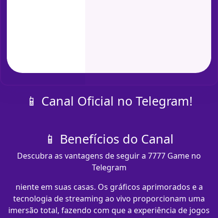
📱 Canal Oficial no Telegram!
📱 Benefícios do Canal
Descubra as vantagens de seguir a 7777 Game no
Telegram
niente em suas casas. Os gráficos aprimorados e a
tecnologia de streaming ao vivo proporcionam uma
imersão total, fazendo com que a experiência de jogos