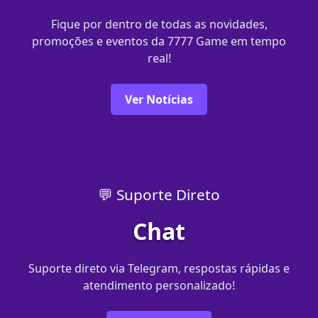
Fique por dentro de todas as novidades,
promoções e eventos da 7777 Game em tempo
real!
Ver Notícias
💬 Suporte Direto
Chat
Suporte direto via Telegram, respostas rápidas e
atendimento personalizado!