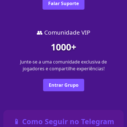
Falar Suporte
👥 Comunidade VIP
1000+
Junte-se a uma comunidade exclusiva de
jogadores e compartilhe experiências!
Entrar Grupo
📱 Como Seguir no Telegram