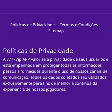
Políticas de Privacidade
Termos e Condições
Sitemap
Políticas de Privacidade
A 7777Vip APP valoriza a privacidade de seus usuários e
está empenhada em proteger todas as informações
pessoais fornecidas durante o uso de nossos canais de
comunicação. Todos os dados coletados são utilizados
exclusivamente para fins de melhoria contínua da
experiência de nossos jogadores.