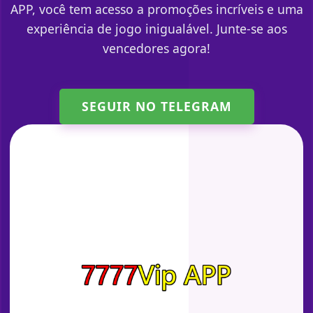
APP, você tem acesso a promoções incríveis e uma
experiência de jogo inigualável. Junte-se aos
vencedores agora!
SEGUIR NO TELEGRAM