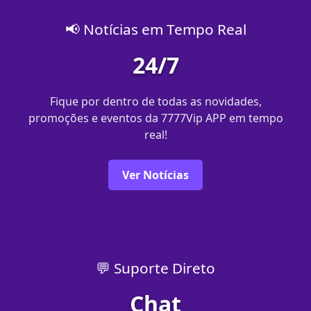
📢 Notícias em Tempo Real
24/7
Fique por dentro de todas as novidades,
promoções e eventos da 7777Vip APP em tempo
real!
Ver Notícias
💬 Suporte Direto
Chat