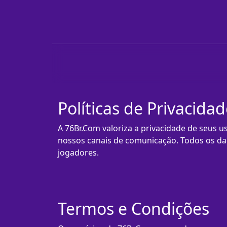
Políticas de Privacida
A 76Br.Com valoriza a privacidade de seus 
nossos canais de comunicação. Todos os dad
jogadores.
Termos e Condições