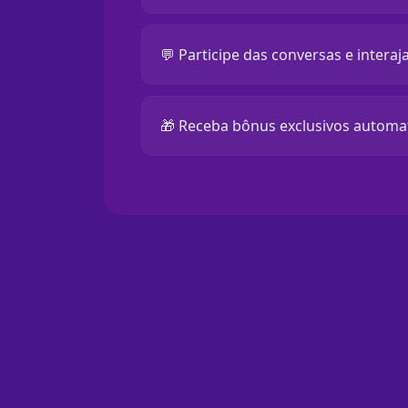
💬 Participe das conversas e interaj
🎁 Receba bônus exclusivos autom