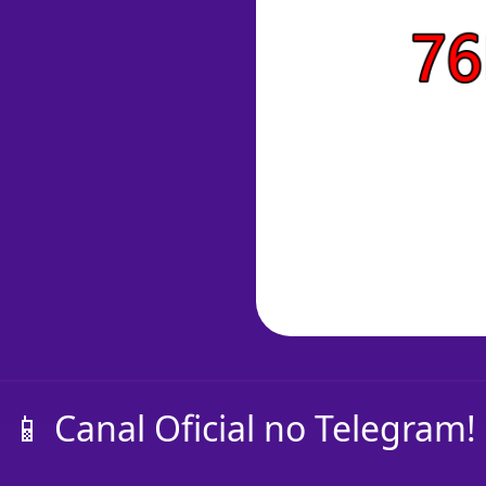
📱 Canal Oficial no Telegram!