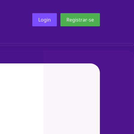
Login
Registrar-se