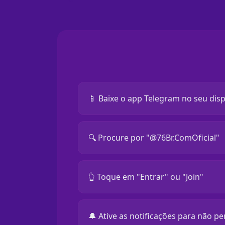
📱 Baixe o app Telegram no seu disp
🔍 Procure por "@76Br.ComOficial"
👆 Toque em "Entrar" ou "Join"
🔔 Ative as notificações para não p