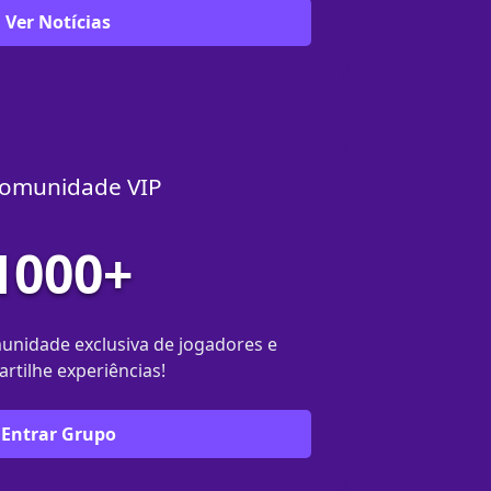
Ver Notícias
Comunidade VIP
1000+
unidade exclusiva de jogadores e
rtilhe experiências!
Entrar Grupo