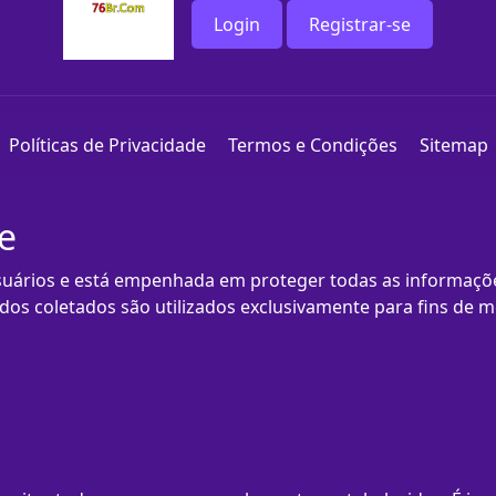
Login
Registrar-se
Políticas de Privacidade
Termos e Condições
Sitemap
de
usuários e está empenhada em proteger todas as informaçõ
os coletados são utilizados exclusivamente para fins de m