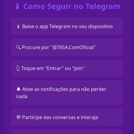
📱 Como Seguir no Telegram
📱 Baixe o app Telegram no seu dispositivo
🔍 Procure por "@765A.ComOficial"
👆 Toque em "Entrar" ou "Join"
🔔 Ative as notificações para não perder
nada
💬 Participe das conversas e interaja