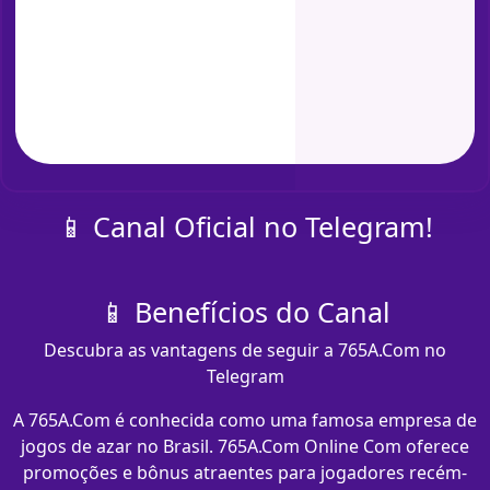
📱 Canal Oficial no Telegram!
📱 Benefícios do Canal
Descubra as vantagens de seguir a 765A.Com no
Telegram
A 765A.Com é conhecida como uma famosa empresa de
jogos de azar no Brasil. 765A.Com Online Com oferece
promoções e bônus atraentes para jogadores recém-