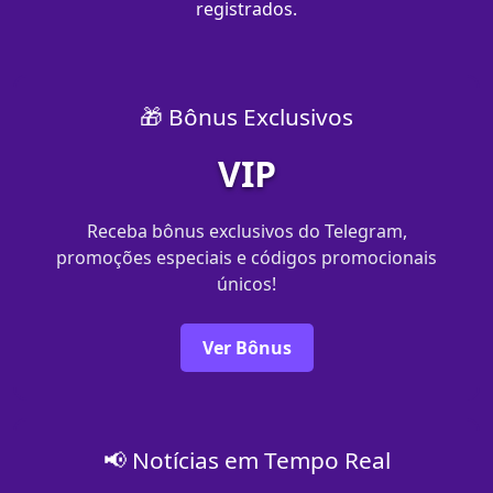
registrados.
🎁 Bônus Exclusivos
VIP
Receba bônus exclusivos do Telegram,
promoções especiais e códigos promocionais
únicos!
Ver Bônus
📢 Notícias em Tempo Real