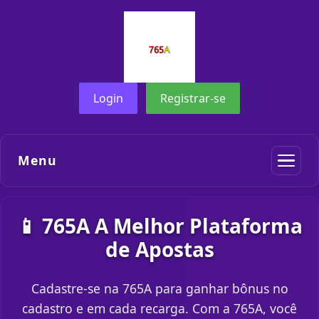
Login
Registrar-se
Menu
📱 765A A Melhor Plataforma
de Apostas
Cadastre-se na 765A para ganhar bônus no
cadastro e em cada recarga. Com a 765A, você