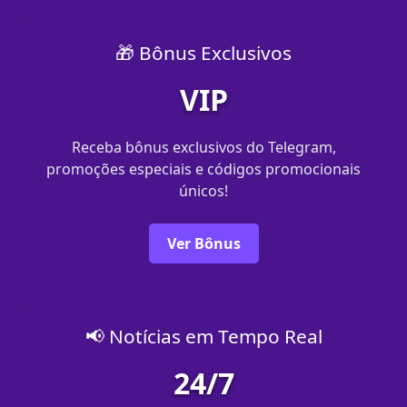
🎁 Bônus Exclusivos
VIP
Receba bônus exclusivos do Telegram,
promoções especiais e códigos promocionais
únicos!
Ver Bônus
📢 Notícias em Tempo Real
24/7