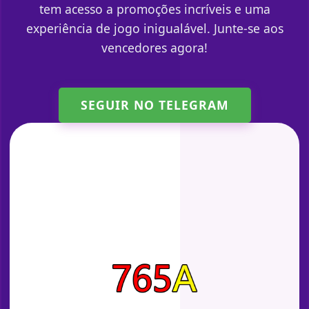
tem acesso a promoções incríveis e uma
experiência de jogo inigualável. Junte-se aos
vencedores agora!
SEGUIR NO TELEGRAM