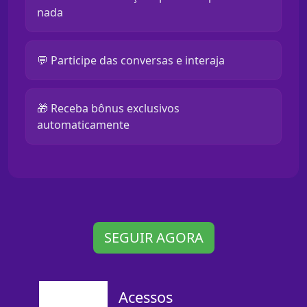
nada
💬 Participe das conversas e interaja
🎁 Receba bônus exclusivos
automaticamente
SEGUIR AGORA
Acessos