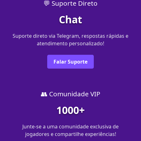
💬 Suporte Direto
Chat
Suporte direto via Telegram, respostas rápidas e
atendimento personalizado!
Falar Suporte
👥 Comunidade VIP
1000+
Junte-se a uma comunidade exclusiva de
jogadores e compartilhe experiências!