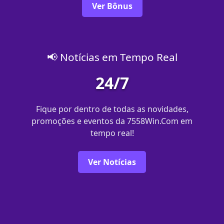
Ver Bônus
📢 Notícias em Tempo Real
24/7
Fique por dentro de todas as novidades,
promoções e eventos da 7558Win.Com em
tempo real!
Ver Notícias