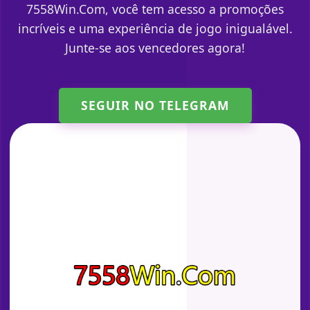
7558Win.Com, você tem acesso a promoções
incríveis e uma experiência de jogo inigualável.
Junte-se aos vencedores agora!
SEGUIR NO TELEGRAM