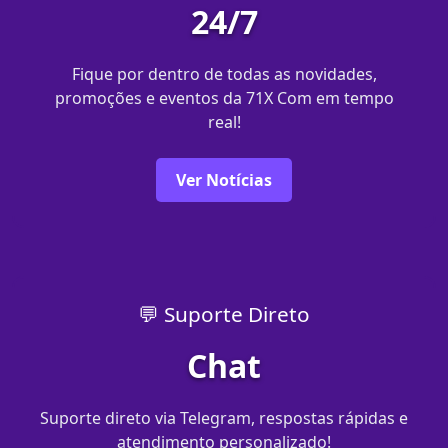
24/7
Fique por dentro de todas as novidades,
promoções e eventos da 71X Com em tempo
real!
Ver Notícias
💬 Suporte Direto
Chat
Suporte direto via Telegram, respostas rápidas e
atendimento personalizado!