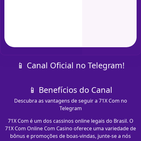
📱 Canal Oficial no Telegram!
📱 Benefícios do Canal
Descubra as vantagens de seguir a 71X Com no
Telegram
71X Com é um dos cassinos online legais do Brasil. O
71X Com Online Com Casino oferece uma variedade de
bônus e promoções de boas-vindas, junte-se a nós