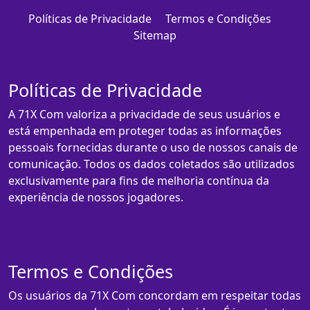
Políticas de Privacidade
Termos e Condições
Sitemap
Políticas de Privacidade
A 71X Com valoriza a privacidade de seus usuários e
está empenhada em proteger todas as informações
pessoais fornecidas durante o uso de nossos canais de
comunicação. Todos os dados coletados são utilizados
exclusivamente para fins de melhoria contínua da
experiência de nossos jogadores.
Termos e Condições
Os usuários da 71X Com concordam em respeitar todas