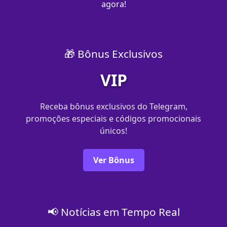
agora!
🎁 Bônus Exclusivos
VIP
Receba bônus exclusivos do Telegram,
promoções especiais e códigos promocionais
únicos!
Ver Bônus
📢 Notícias em Tempo Real