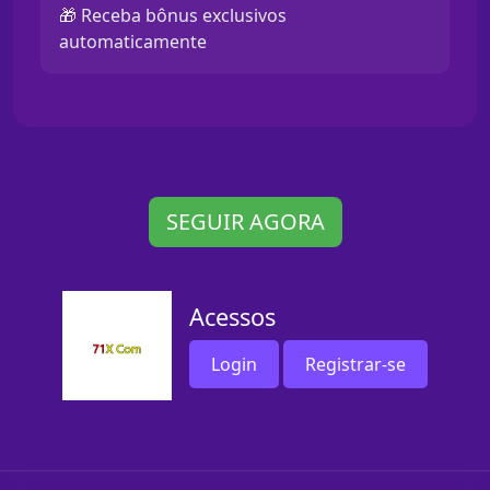
🎁 Receba bônus exclusivos
automaticamente
SEGUIR AGORA
Acessos
Login
Registrar-se