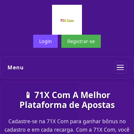
Login
Registrar-se
Menu
📱 71X Com A Melhor
Plataforma de Apostas
Cadastre-se na 71X Com para ganhar bônus no
cadastro e em cada recarga. Com a 71X Com, você