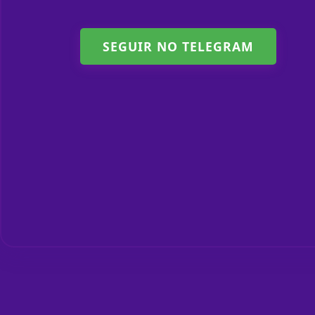
SEGUIR NO TELEGRAM