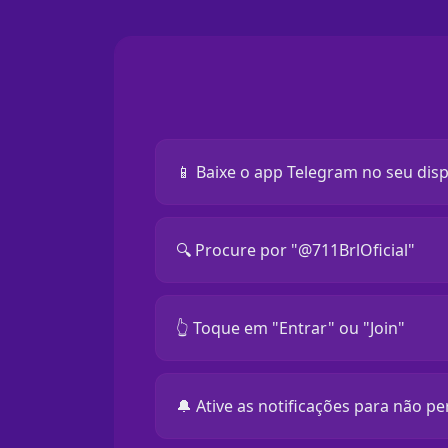
📱 Baixe o app Telegram no seu disp
🔍 Procure por "@711BrlOficial"
👆 Toque em "Entrar" ou "Join"
🔔 Ative as notificações para não p