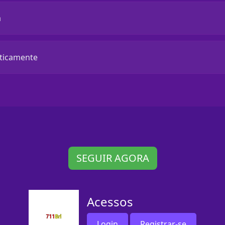
a
aticamente
SEGUIR AGORA
Acessos
Login
Registrar-se