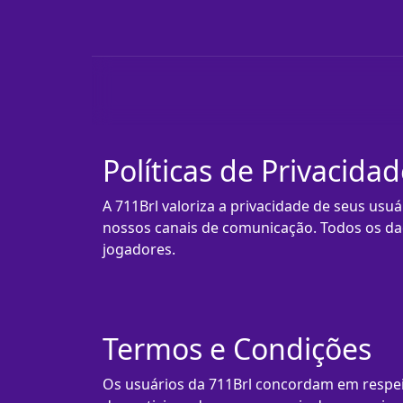
Políticas de Privacida
A 711Brl valoriza a privacidade de seus us
nossos canais de comunicação. Todos os dad
jogadores.
Termos e Condições
Os usuários da 711Brl concordam em respeit