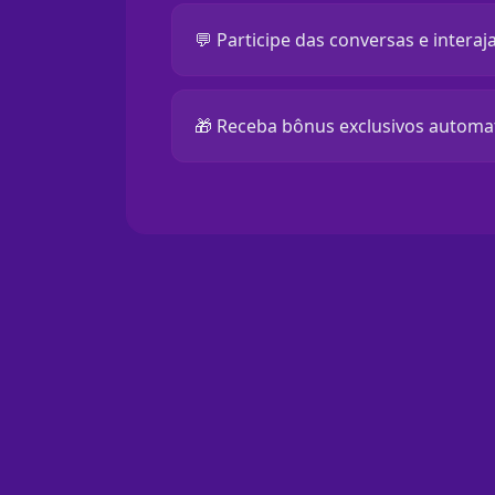
💬 Participe das conversas e interaj
🎁 Receba bônus exclusivos autom