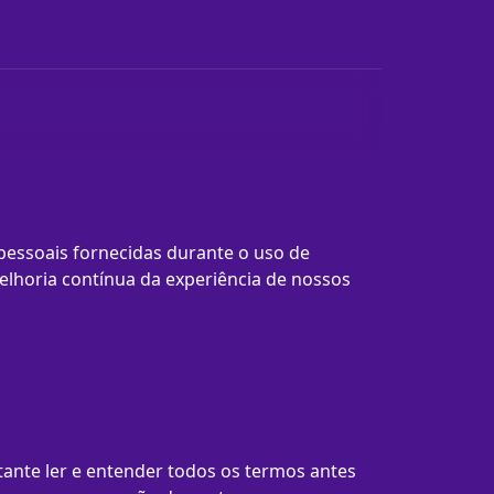
pessoais fornecidas durante o uso de
elhoria contínua da experiência de nossos
ante ler e entender todos os termos antes