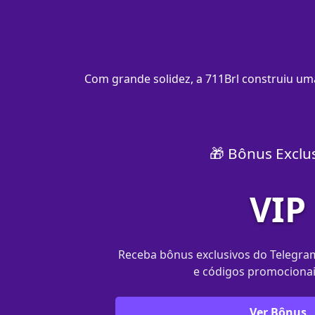
Com grande solidez, a 711Brl construiu uma
🎁 Bônus Exclu
VIP
Receba bônus exclusivos do Telegra
e códigos promocionai
Ver Bônus