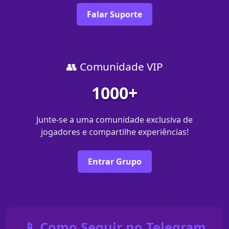
Falar Suporte
👥 Comunidade VIP
1000+
Junte-se a uma comunidade exclusiva de
jogadores e compartilhe experiências!
Entrar Grupo
📱 Como Seguir no Telegram