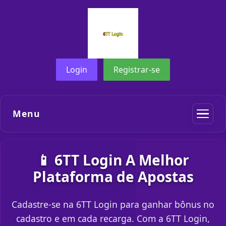
Login
Registrar-se
Menu
📱 6TT Login A Melhor
Plataforma de Apostas
Cadastre-se na 6TT Login para ganhar bônus no
cadastro e em cada recarga. Com a 6TT Login,