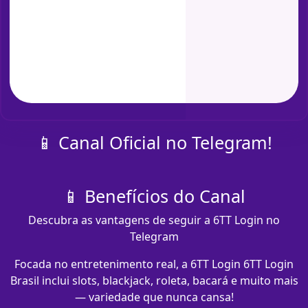
📱 Canal Oficial no Telegram!
📱 Benefícios do Canal
Descubra as vantagens de seguir a 6TT Login no
Telegram
Focada no entretenimento real, a 6TT Login 6TT Login
Brasil inclui slots, blackjack, roleta, bacará e muito mais
— variedade que nunca cansa!