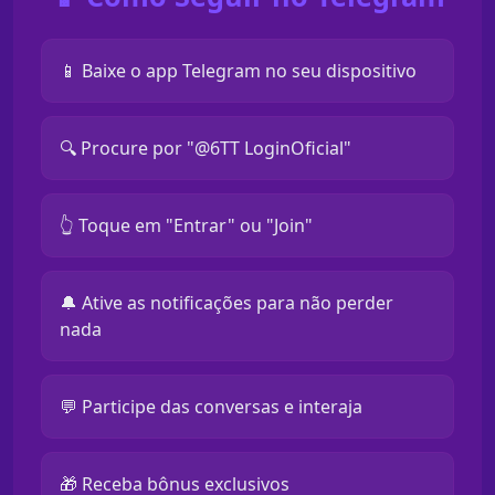
📱 Baixe o app Telegram no seu dispositivo
🔍 Procure por "@6TT LoginOficial"
👆 Toque em "Entrar" ou "Join"
🔔 Ative as notificações para não perder
nada
💬 Participe das conversas e interaja
🎁 Receba bônus exclusivos