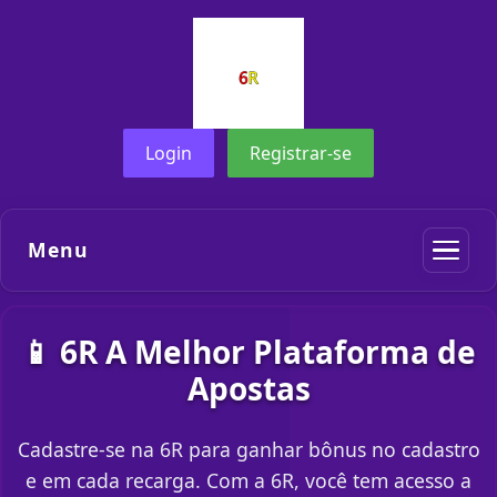
Login
Registrar-se
Menu
📱 6R A Melhor Plataforma de
Apostas
Cadastre-se na 6R para ganhar bônus no cadastro
e em cada recarga. Com a 6R, você tem acesso a