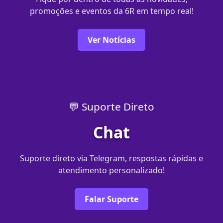
promoções e eventos da 6R em tempo real!
Ver Notícias
💬 Suporte Direto
Chat
Suporte direto via Telegram, respostas rápidas e
atendimento personalizado!
Falar Suporte