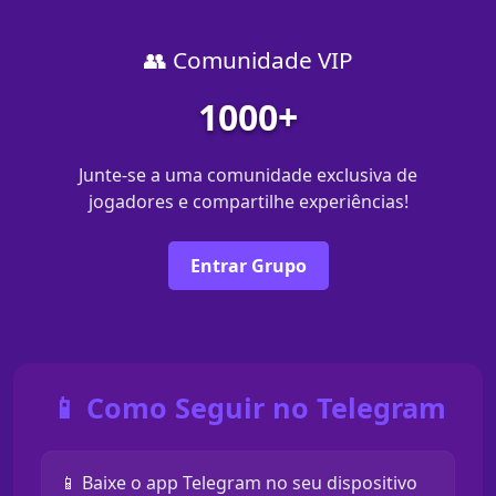
👥 Comunidade VIP
1000+
Junte-se a uma comunidade exclusiva de
jogadores e compartilhe experiências!
Entrar Grupo
📱 Como Seguir no Telegram
📱 Baixe o app Telegram no seu dispositivo