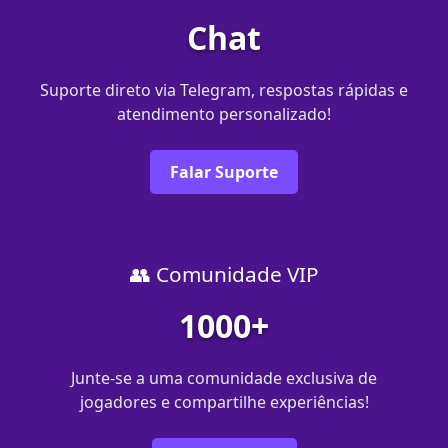
Chat
Suporte direto via Telegram, respostas rápidas e
atendimento personalizado!
Falar Suporte
👥 Comunidade VIP
1000+
Junte-se a uma comunidade exclusiva de
jogadores e compartilhe experiências!