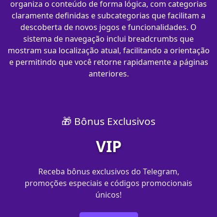
organiza o conteúdo de forma lógica, com categorias
claramente definidas e subcategorias que facilitam a
descoberta de novos jogos e funcionalidades. O
sistema de navegação inclui breadcrumbs que
mostram sua localização atual, facilitando a orientação
e permitindo que você retorne rapidamente a páginas
anteriores.
🎁 Bônus Exclusivos
VIP
Receba bônus exclusivos do Telegram,
promoções especiais e códigos promocionais
únicos!