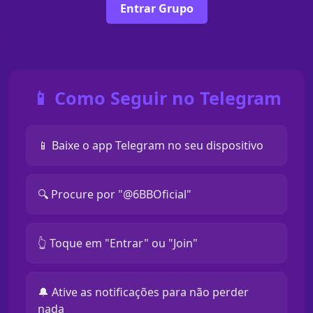
Entrar Grupo
📱 Como Seguir no Telegram
📱 Baixe o app Telegram no seu dispositivo
🔍 Procure por "@6BBOficial"
👆 Toque em "Entrar" ou "Join"
🔔 Ative as notificações para não perder
nada