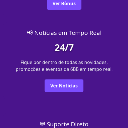
Ver Bônus
📢 Notícias em Tempo Real
24/7
Fique por dentro de todas as novidades,
promoções e eventos da 6BB em tempo real!
Ver Notícias
💬 Suporte Direto