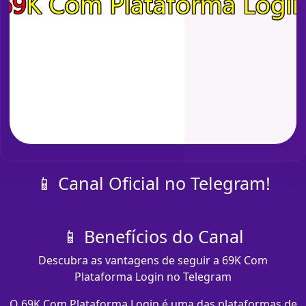
📱 Canal Oficial no Telegram!
📱 Benefícios do Canal
Descubra as vantagens de seguir a 69K Com
Plataforma Login no Telegram
O 69K Com Plataforma Login é uma das plataformas de