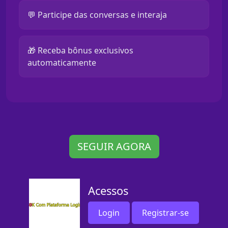
💬 Participe das conversas e interaja
🎁 Receba bônus exclusivos
automaticamente
SEGUIR AGORA
Acessos
Login
Registrar-se