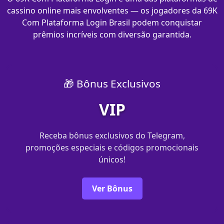
cassino online mais envolventes — os jogadores da 69K
Com Plataforma Login Brasil podem conquistar
prêmios incríveis com diversão garantida.
🎁 Bônus Exclusivos
VIP
Receba bônus exclusivos do Telegram,
promoções especiais e códigos promocionais
únicos!
Ver Bônus