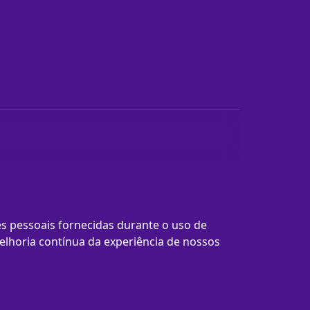
s pessoais fornecidas durante o uso de
elhoria contínua da experiência de nossos