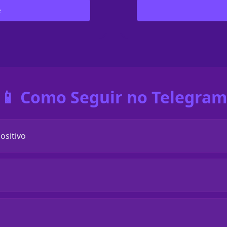
e
📱 Como Seguir no Telegram
ositivo