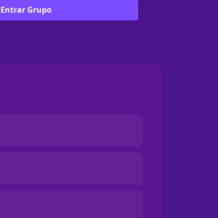
Entrar Grupo