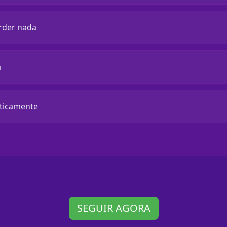
erder nada
a
aticamente
SEGUIR AGORA